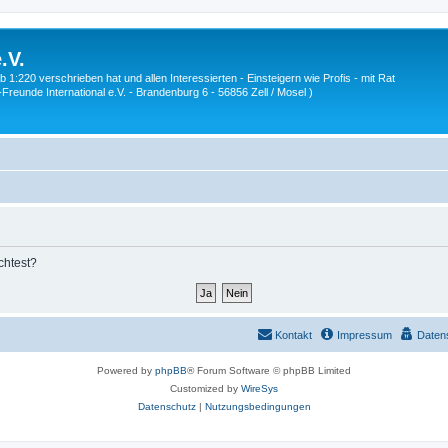
.V.
1:220 verschrieben hat und allen Interessierten - Einsteigern wie Profis - mit Rat
Z-Freunde International e.V. - Brandenburg 6 - 56856 Zell / Mosel )
chtest?
Kontakt
Impressum
Daten
Powered by
phpBB
® Forum Software © phpBB Limited
Customized by
WireSys
Datenschutz
|
Nutzungsbedingungen