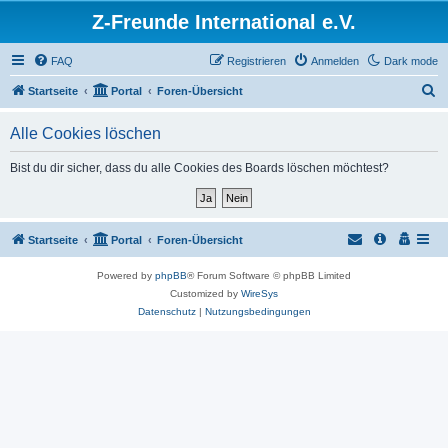
Z-Freunde International e.V.
FAQ
Registrieren
Anmelden
Dark mode
S
Startseite
Portal
Foren-Übersicht
u
Alle Cookies löschen
c
h
Bist du dir sicher, dass du alle Cookies des Boards löschen möchtest?
e
Startseite
Portal
Foren-Übersicht
Powered by
phpBB
® Forum Software © phpBB Limited
Customized by
WireSys
Datenschutz
|
Nutzungsbedingungen