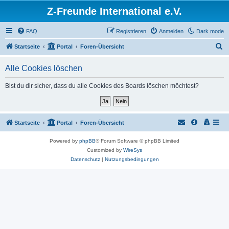
Z-Freunde International e.V.
FAQ
Registrieren
Anmelden
Dark mode
S
Startseite
Portal
Foren-Übersicht
u
Alle Cookies löschen
c
h
Bist du dir sicher, dass du alle Cookies des Boards löschen möchtest?
e
Startseite
Portal
Foren-Übersicht
Powered by
phpBB
® Forum Software © phpBB Limited
Customized by
WireSys
Datenschutz
|
Nutzungsbedingungen