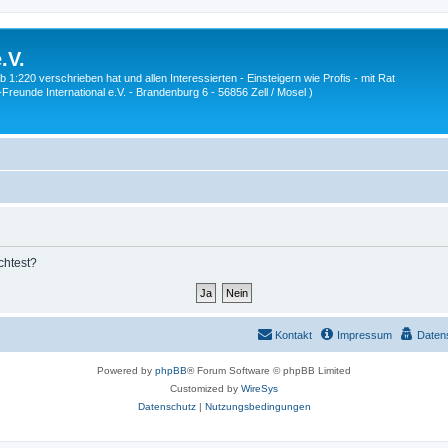
.V.
1:220 verschrieben hat und allen Interessierten - Einsteigern wie Profis - mit Rat
Z-Freunde International e.V. - Brandenburg 6 - 56856 Zell / Mosel )
chtest?
Kontakt
Impressum
Daten
Powered by
phpBB
® Forum Software © phpBB Limited
Customized by
WireSys
Datenschutz
|
Nutzungsbedingungen