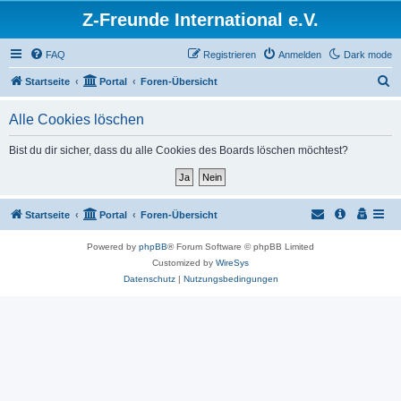
Z-Freunde International e.V.
FAQ
Registrieren
Anmelden
Dark mode
S
Startseite
Portal
Foren-Übersicht
u
Alle Cookies löschen
c
h
Bist du dir sicher, dass du alle Cookies des Boards löschen möchtest?
e
Startseite
Portal
Foren-Übersicht
Powered by
phpBB
® Forum Software © phpBB Limited
Customized by
WireSys
Datenschutz
|
Nutzungsbedingungen