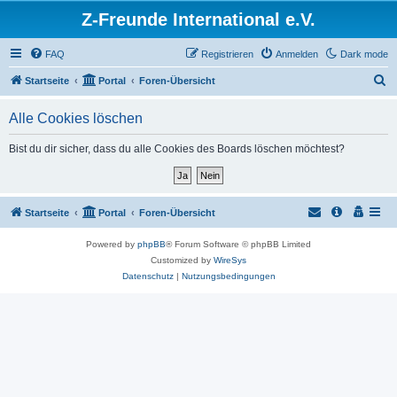
Z-Freunde International e.V.
FAQ
Registrieren
Anmelden
Dark mode
S
Startseite
Portal
Foren-Übersicht
u
Alle Cookies löschen
c
h
Bist du dir sicher, dass du alle Cookies des Boards löschen möchtest?
e
Startseite
Portal
Foren-Übersicht
Powered by
phpBB
® Forum Software © phpBB Limited
Customized by
WireSys
Datenschutz
|
Nutzungsbedingungen