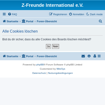
Z-Freunde International e.V.
FAQ
Registrieren
Anmelden
Dark mode
S
Startseite
Portal
Foren-Übersicht
u
Alle Cookies löschen
c
h
Bist du dir sicher, dass du alle Cookies des Boards löschen möchtest?
e
Startseite
Portal
Foren-Übersicht
Powered by
phpBB
® Forum Software © phpBB Limited
Customized by
WireSys
Datenschutz
|
Nutzungsbedingungen