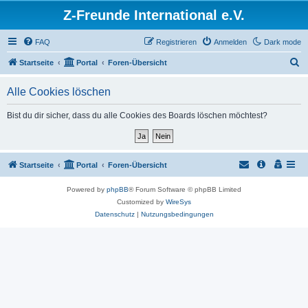
Z-Freunde International e.V.
FAQ
Registrieren
Anmelden
Dark mode
S
Startseite
Portal
Foren-Übersicht
u
Alle Cookies löschen
c
h
Bist du dir sicher, dass du alle Cookies des Boards löschen möchtest?
e
Startseite
Portal
Foren-Übersicht
Powered by
phpBB
® Forum Software © phpBB Limited
Customized by
WireSys
Datenschutz
|
Nutzungsbedingungen