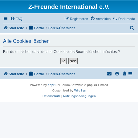
Z-Freunde International e.V.
FAQ
Registrieren
Anmelden
Dark mode
S
Startseite
Portal
Foren-Übersicht
u
Alle Cookies löschen
c
h
Bist du dir sicher, dass du alle Cookies des Boards löschen möchtest?
e
Startseite
Portal
Foren-Übersicht
Powered by
phpBB
® Forum Software © phpBB Limited
Customized by
WireSys
Datenschutz
|
Nutzungsbedingungen