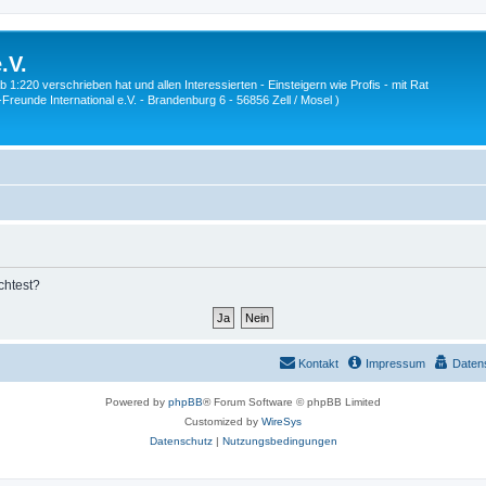
.V.
1:220 verschrieben hat und allen Interessierten - Einsteigern wie Profis - mit Rat
Z-Freunde International e.V. - Brandenburg 6 - 56856 Zell / Mosel )
chtest?
Kontakt
Impressum
Daten
Powered by
phpBB
® Forum Software © phpBB Limited
Customized by
WireSys
Datenschutz
|
Nutzungsbedingungen