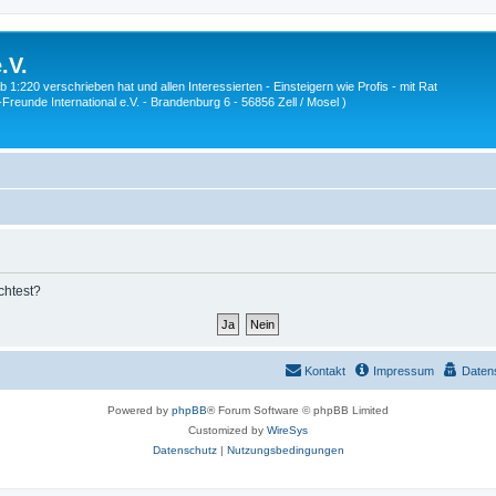
.V.
1:220 verschrieben hat und allen Interessierten - Einsteigern wie Profis - mit Rat
Z-Freunde International e.V. - Brandenburg 6 - 56856 Zell / Mosel )
chtest?
Kontakt
Impressum
Daten
Powered by
phpBB
® Forum Software © phpBB Limited
Customized by
WireSys
Datenschutz
|
Nutzungsbedingungen