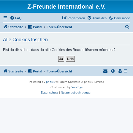
Z-Freunde International e.V.
FAQ
Registrieren
Anmelden
Dark mode
S
Startseite
Portal
Foren-Übersicht
u
Alle Cookies löschen
c
h
Bist du dir sicher, dass du alle Cookies des Boards löschen möchtest?
e
Startseite
Portal
Foren-Übersicht
Powered by
phpBB
® Forum Software © phpBB Limited
Customized by
WireSys
Datenschutz
|
Nutzungsbedingungen