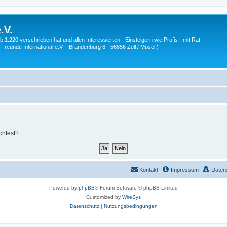
.V.
1:220 verschrieben hat und allen Interessierten - Einsteigern wie Profis - mit Rat
Z-Freunde International e.V. - Brandenburg 6 - 56856 Zell / Mosel )
chtest?
Kontakt
Impressum
Daten
Powered by
phpBB
® Forum Software © phpBB Limited
Customized by
WireSys
Datenschutz
|
Nutzungsbedingungen