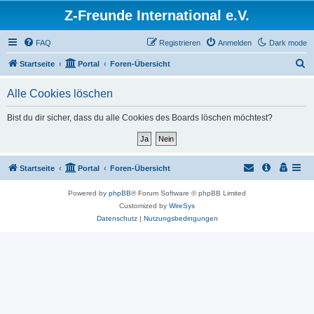
Z-Freunde International e.V.
FAQ
Registrieren
Anmelden
Dark mode
S
Startseite
Portal
Foren-Übersicht
u
Alle Cookies löschen
c
h
Bist du dir sicher, dass du alle Cookies des Boards löschen möchtest?
e
Startseite
Portal
Foren-Übersicht
Powered by
phpBB
® Forum Software © phpBB Limited
Customized by
WireSys
Datenschutz
|
Nutzungsbedingungen