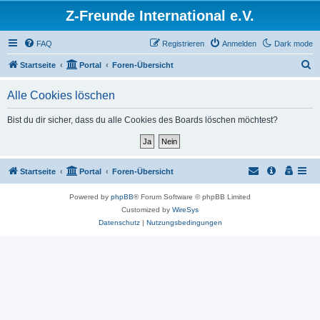
Z-Freunde International e.V.
FAQ
Registrieren
Anmelden
Dark mode
S
Startseite
Portal
Foren-Übersicht
u
Alle Cookies löschen
c
h
Bist du dir sicher, dass du alle Cookies des Boards löschen möchtest?
e
Startseite
Portal
Foren-Übersicht
Powered by
phpBB
® Forum Software © phpBB Limited
Customized by
WireSys
Datenschutz
|
Nutzungsbedingungen