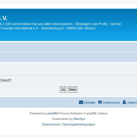
.V.
1:220 verschrieben hat und allen Interessierten - Einsteigern wie Profis - mit Rat
Z-Freunde International e.V. - Brandenburg 6 - 56856 Zell / Mosel )
chtest?
Kontakt
Impressum
Daten
Powered by
phpBB
® Forum Software © phpBB Limited
Customized by
WireSys
Datenschutz
|
Nutzungsbedingungen