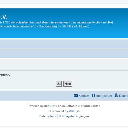
.V.
1:220 verschrieben hat und allen Interessierten - Einsteigern wie Profis - mit Rat
Z-Freunde International e.V. - Brandenburg 6 - 56856 Zell / Mosel )
chtest?
Kontakt
Impressum
Daten
Powered by
phpBB
® Forum Software © phpBB Limited
Customized by
WireSys
Datenschutz
|
Nutzungsbedingungen