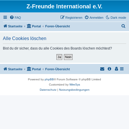
Z-Freunde International e.V.
FAQ
Registrieren
Anmelden
Dark mode
S
Startseite
Portal
Foren-Übersicht
u
Alle Cookies löschen
c
h
Bist du dir sicher, dass du alle Cookies des Boards löschen möchtest?
e
Startseite
Portal
Foren-Übersicht
Powered by
phpBB
® Forum Software © phpBB Limited
Customized by
WireSys
Datenschutz
|
Nutzungsbedingungen