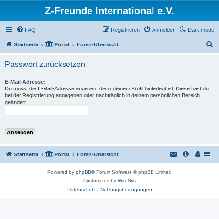
Z-Freunde International e.V.
FAQ
Registrieren
Anmelden
Dark mode
S
Startseite
Portal
Foren-Übersicht
u
Passwort zurücksetzen
c
h
E-Mail-Adresse:
Du musst die E-Mail-Adresse angeben, die in deinem Profil hinterlegt ist. Diese hast du
e
bei der Registrierung angegeben oder nachträglich in deinem persönlichen Bereich
geändert.
Startseite
Portal
Foren-Übersicht
Powered by
phpBB
® Forum Software © phpBB Limited
Customized by
WireSys
Datenschutz
|
Nutzungsbedingungen