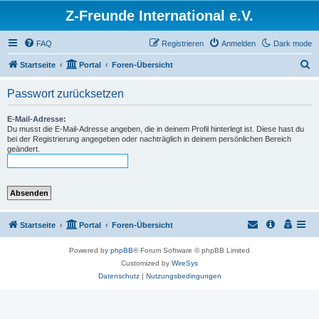
Z-Freunde International e.V.
FAQ
Registrieren
Anmelden
Dark mode
S
Startseite
Portal
Foren-Übersicht
u
Passwort zurücksetzen
c
h
E-Mail-Adresse:
Du musst die E-Mail-Adresse angeben, die in deinem Profil hinterlegt ist. Diese hast du
e
bei der Registrierung angegeben oder nachträglich in deinem persönlichen Bereich
geändert.
Startseite
Portal
Foren-Übersicht
Powered by
phpBB
® Forum Software © phpBB Limited
Customized by
WireSys
Datenschutz
|
Nutzungsbedingungen