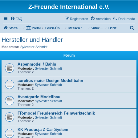
Z-Freunde International e.V.
FAQ
Registrieren
Anmelden
Dark mode
S
Startseite
Portal
Foren-Übersicht
Messen / Ausstellungen / Events
virtuelles Z-Weekend 2020
Hersteller und Händler
u
Hersteller und Händler
c
Moderator:
Sylvester Schmidt
h
Forum
e
Aspenmodel / Bahls
Moderator:
Sylvester Schmidt
Themen:
2
aurelius maier Design-Modellbahn
Moderator:
Sylvester Schmidt
Themen:
2
Avantgarde Modellbau
Moderator:
Sylvester Schmidt
Themen:
2
FR-model Freudenreich Feinwerktechnik
Moderator:
Sylvester Schmidt
Themen:
2
KK Producja Z-Car-System
Moderator:
Sylvester Schmidt
Themen:
2