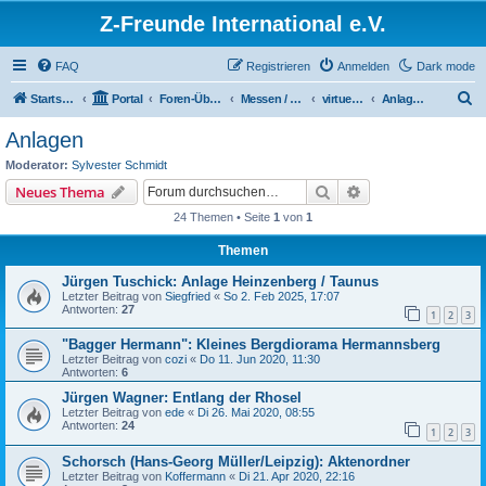
Z-Freunde International e.V.
FAQ
Registrieren
Anmelden
Dark mode
S
Startseite
Portal
Foren-Übersicht
Messen / Ausstellungen / Events
virtuelles Z-Weekend 2020
Anlagen
u
Anlagen
c
Moderator:
Sylvester Schmidt
h
Suche
Erweiterte Suche
Neues Thema
e
24 Themen • Seite
1
von
1
Themen
Jürgen Tuschick: Anlage Heinzenberg / Taunus
Letzter Beitrag von
Siegfried
«
So 2. Feb 2025, 17:07
Antworten:
27
1
2
3
"Bagger Hermann": Kleines Bergdiorama Hermannsberg
Letzter Beitrag von
cozi
«
Do 11. Jun 2020, 11:30
Antworten:
6
Jürgen Wagner: Entlang der Rhosel
Letzter Beitrag von
ede
«
Di 26. Mai 2020, 08:55
Antworten:
24
1
2
3
Schorsch (Hans-Georg Müller/Leipzig): Aktenordner
Letzter Beitrag von
Koffermann
«
Di 21. Apr 2020, 22:16