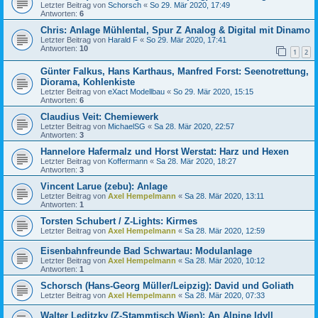
Letzter Beitrag von
Schorsch
«
So 29. Mär 2020, 17:49
Antworten:
6
Chris: Anlage Mühlental, Spur Z Analog & Digital mit Dinamo
Letzter Beitrag von
Harald F
«
So 29. Mär 2020, 17:41
Antworten:
10
1
2
Günter Falkus, Hans Karthaus, Manfred Forst: Seenotrettung,
Diorama, Kohlenkiste
Letzter Beitrag von
eXact Modellbau
«
So 29. Mär 2020, 15:15
Antworten:
6
Claudius Veit: Chemiewerk
Letzter Beitrag von
MichaelSG
«
Sa 28. Mär 2020, 22:57
Antworten:
3
Hannelore Hafermalz und Horst Werstat: Harz und Hexen
Letzter Beitrag von
Koffermann
«
Sa 28. Mär 2020, 18:27
Antworten:
3
Vincent Larue (zebu): Anlage
Letzter Beitrag von
Axel Hempelmann
«
Sa 28. Mär 2020, 13:11
Antworten:
1
Torsten Schubert / Z-Lights: Kirmes
Letzter Beitrag von
Axel Hempelmann
«
Sa 28. Mär 2020, 12:59
Eisenbahnfreunde Bad Schwartau: Modulanlage
Letzter Beitrag von
Axel Hempelmann
«
Sa 28. Mär 2020, 10:12
Antworten:
1
Schorsch (Hans-Georg Müller/Leipzig): David und Goliath
Letzter Beitrag von
Axel Hempelmann
«
Sa 28. Mär 2020, 07:33
Walter Leditzky (Z-Stammtisch Wien): An Alpine Idyll