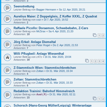
Antworten:
3
Seenotrettung
Letzter Beitrag von
Bagger Hermann
«
So 12. Apr 2020, 20:21
Aurelius Maier: Z Doppelgleis, Z Koffer XXXL, Z Quadrat
Letzter Beitrag von
cozi
«
Di 7. Apr 2020, 16:52
Antworten:
2
Raffaele Picollo: Doraemon, Schwebebahn, Z-Cars
Letzter Beitrag von
MrZtrax
«
Sa 4. Apr 2020, 21:20
Antworten:
18
1
2
Jörg Erkel: Anlage Diemeltal
Letzter Beitrag von
Peter Rogel
«
Do 2. Apr 2020, 21:53
Antworten:
7
Willi Pflugbeil: Anlage Wiesenthal
Letzter Beitrag von
z47z
«
Di 31. Mär 2020, 19:04
Antworten:
39
1
2
3
4
Z-Stammtisch Wien: Stammtischbrettchen
Letzter Beitrag von
Zoltan
«
Di 31. Mär 2020, 15:34
Antworten:
4
Zoltan: Stammtischbrettchen
Letzter Beitrag von
Zoltan
«
Di 31. Mär 2020, 15:33
Antworten:
8
Redaktion Trainini: Bahnhof Himmelreich
Letzter Beitrag von
Axel (✝)
«
Di 31. Mär 2020, 02:11
Antworten:
15
1
2
Schorsch (Hans-Georg Müller/Leipzig): Winteranlage