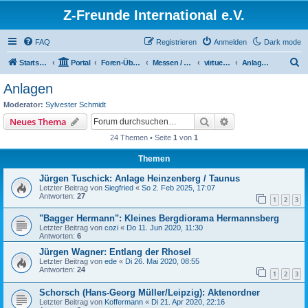
Z-Freunde International e.V.
FAQ
Registrieren
Anmelden
Dark mode
S
Startseite
Portal
Foren-Übersicht
Messen / Ausstellungen / Events
virtuelles Z-Weekend 2020
Anlagen
u
Anlagen
c
Moderator:
Sylvester Schmidt
h
Suche
Erweiterte Suche
Neues Thema
e
24 Themen • Seite
1
von
1
Themen
Jürgen Tuschick: Anlage Heinzenberg / Taunus
Letzter Beitrag von
Siegfried
«
So 2. Feb 2025, 17:07
Antworten:
27
1
2
3
"Bagger Hermann": Kleines Bergdiorama Hermannsberg
Letzter Beitrag von
cozi
«
Do 11. Jun 2020, 11:30
Antworten:
6
Jürgen Wagner: Entlang der Rhosel
Letzter Beitrag von
ede
«
Di 26. Mai 2020, 08:55
Antworten:
24
1
2
3
Schorsch (Hans-Georg Müller/Leipzig): Aktenordner
Letzter Beitrag von
Koffermann
«
Di 21. Apr 2020, 22:16