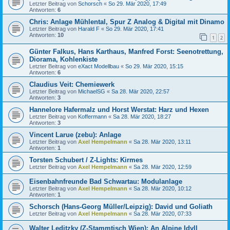
Letzter Beitrag von
Schorsch
«
So 29. Mär 2020, 17:49
Antworten:
6
Chris: Anlage Mühlental, Spur Z Analog & Digital mit Dinamo
Letzter Beitrag von
Harald F
«
So 29. Mär 2020, 17:41
Antworten:
10
1
2
Günter Falkus, Hans Karthaus, Manfred Forst: Seenotrettung,
Diorama, Kohlenkiste
Letzter Beitrag von
eXact Modellbau
«
So 29. Mär 2020, 15:15
Antworten:
6
Claudius Veit: Chemiewerk
Letzter Beitrag von
MichaelSG
«
Sa 28. Mär 2020, 22:57
Antworten:
3
Hannelore Hafermalz und Horst Werstat: Harz und Hexen
Letzter Beitrag von
Koffermann
«
Sa 28. Mär 2020, 18:27
Antworten:
3
Vincent Larue (zebu): Anlage
Letzter Beitrag von
Axel Hempelmann
«
Sa 28. Mär 2020, 13:11
Antworten:
1
Torsten Schubert / Z-Lights: Kirmes
Letzter Beitrag von
Axel Hempelmann
«
Sa 28. Mär 2020, 12:59
Eisenbahnfreunde Bad Schwartau: Modulanlage
Letzter Beitrag von
Axel Hempelmann
«
Sa 28. Mär 2020, 10:12
Antworten:
1
Schorsch (Hans-Georg Müller/Leipzig): David und Goliath
Letzter Beitrag von
Axel Hempelmann
«
Sa 28. Mär 2020, 07:33
Walter Leditzky (Z-Stammtisch Wien): An Alpine Idyll