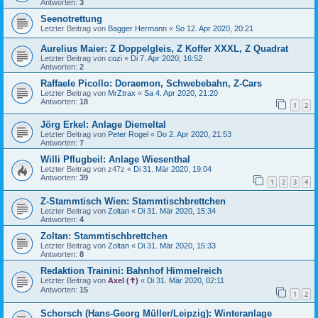
Antworten:
3
Seenotrettung
Letzter Beitrag von
Bagger Hermann
«
So 12. Apr 2020, 20:21
Aurelius Maier: Z Doppelgleis, Z Koffer XXXL, Z Quadrat
Letzter Beitrag von
cozi
«
Di 7. Apr 2020, 16:52
Antworten:
2
Raffaele Picollo: Doraemon, Schwebebahn, Z-Cars
Letzter Beitrag von
MrZtrax
«
Sa 4. Apr 2020, 21:20
Antworten:
18
1
2
Jörg Erkel: Anlage Diemeltal
Letzter Beitrag von
Peter Rogel
«
Do 2. Apr 2020, 21:53
Antworten:
7
Willi Pflugbeil: Anlage Wiesenthal
Letzter Beitrag von
z47z
«
Di 31. Mär 2020, 19:04
Antworten:
39
1
2
3
4
Z-Stammtisch Wien: Stammtischbrettchen
Letzter Beitrag von
Zoltan
«
Di 31. Mär 2020, 15:34
Antworten:
4
Zoltan: Stammtischbrettchen
Letzter Beitrag von
Zoltan
«
Di 31. Mär 2020, 15:33
Antworten:
8
Redaktion Trainini: Bahnhof Himmelreich
Letzter Beitrag von
Axel (✝)
«
Di 31. Mär 2020, 02:11
Antworten:
15
1
2
Schorsch (Hans-Georg Müller/Leipzig): Winteranlage