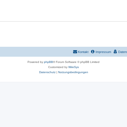
o
w
r
o
t
r
e
t
n
e
n
Kontakt
Impressum
Daten
Powered by
phpBB
® Forum Software © phpBB Limited
Customized by
WireSys
Datenschutz
|
Nutzungsbedingungen