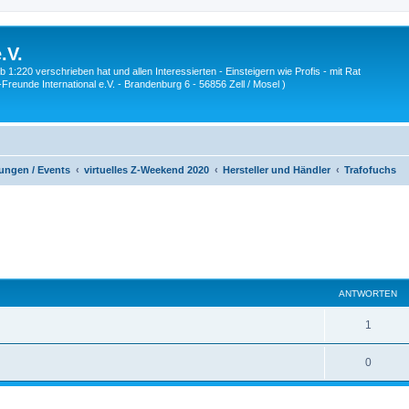
.V.
1:220 verschrieben hat und allen Interessierten - Einsteigern wie Profis - mit Rat
Z-Freunde International e.V. - Brandenburg 6 - 56856 Zell / Mosel )
ungen / Events
virtuelles Z-Weekend 2020
Hersteller und Händler
Trafofuchs
eiterte Suche
ANTWORTEN
A
1
n
A
0
t
n
w
t