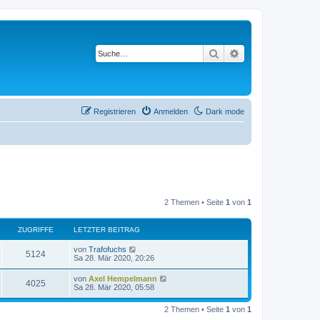
Suche
Erweiterte Suche
Registrieren
Anmelden
Dark mode
2 Themen • Seite
1
von
1
ZUGRIFFE
LETZTER BEITRAG
L
von
Trafofuchs
Z
5124
e
Sa 28. Mär 2020, 20:26
t
u
z
L
von
Axel Hempelmann
Z
4025
t
e
Sa 28. Mär 2020, 05:58
g
e
t
r
u
z
r
B
2 Themen • Seite
1
von
1
t
e
g