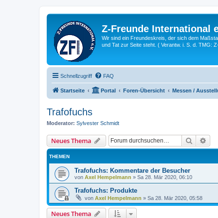
Z-Freunde International e
Wir sind ein Freundeskreis, der sich dem Maßstab 
und Tat zur Seite steht. ( Verantw. i. S. d. TMG: 
Schnellzugriff
FAQ
Startseite
Portal
Foren-Übersicht
Messen / Ausstell
Trafofuchs
Moderator:
Sylvester Schmidt
Suche
Erw
Neues Thema
THEMEN
Trafofuchs: Kommentare der Besucher
von
Axel Hempelmann
»
Sa 28. Mär 2020, 06:10
Trafofuchs: Produkte
von
Axel Hempelmann
»
Sa 28. Mär 2020, 05:58
Neues Thema