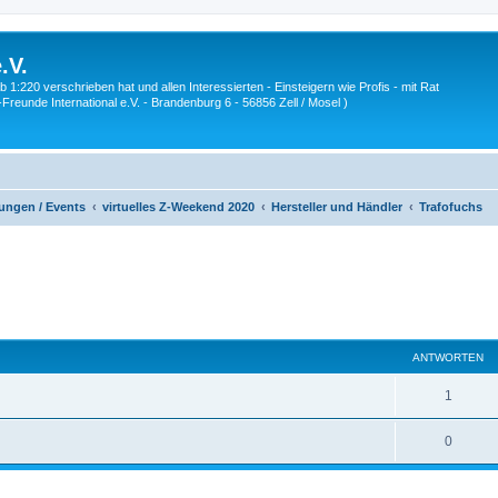
.V.
1:220 verschrieben hat und allen Interessierten - Einsteigern wie Profis - mit Rat
Z-Freunde International e.V. - Brandenburg 6 - 56856 Zell / Mosel )
ungen / Events
virtuelles Z-Weekend 2020
Hersteller und Händler
Trafofuchs
eiterte Suche
ANTWORTEN
A
1
n
A
0
t
n
w
t