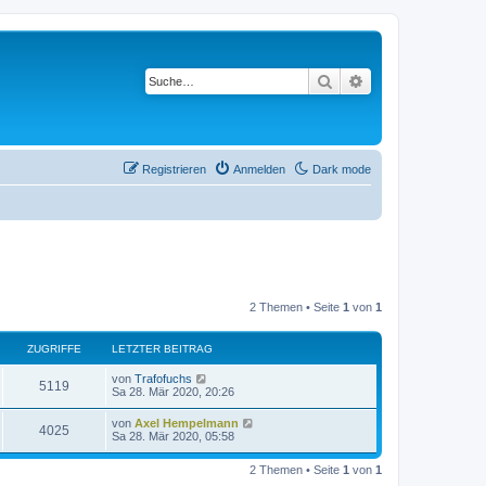
Suche
Erweiterte Suche
Registrieren
Anmelden
Dark mode
2 Themen • Seite
1
von
1
ZUGRIFFE
LETZTER BEITRAG
L
von
Trafofuchs
Z
5119
e
Sa 28. Mär 2020, 20:26
t
u
z
L
von
Axel Hempelmann
Z
4025
t
e
Sa 28. Mär 2020, 05:58
g
e
t
r
u
z
r
B
2 Themen • Seite
1
von
1
t
e
g