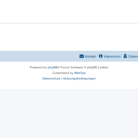
o
w
r
o
t
r
e
t
n
e
n
Kontakt
Impressum
Daten
Powered by
phpBB
® Forum Software © phpBB Limited
Customized by
WireSys
Datenschutz
|
Nutzungsbedingungen