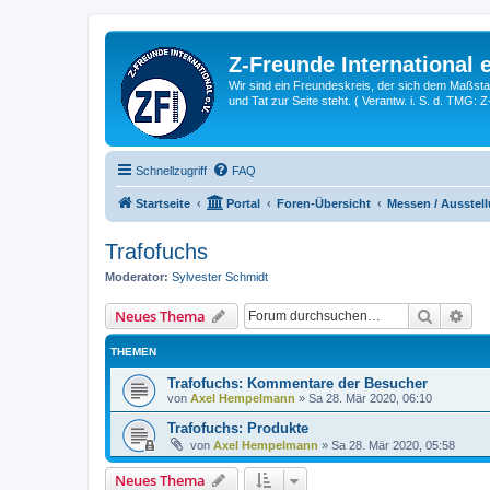
Z-Freunde International e
Wir sind ein Freundeskreis, der sich dem Maßstab 
und Tat zur Seite steht. ( Verantw. i. S. d. TMG: 
Schnellzugriff
FAQ
Startseite
Portal
Foren-Übersicht
Messen / Ausstell
Trafofuchs
Moderator:
Sylvester Schmidt
Suche
Erw
Neues Thema
THEMEN
Trafofuchs: Kommentare der Besucher
von
Axel Hempelmann
»
Sa 28. Mär 2020, 06:10
Trafofuchs: Produkte
von
Axel Hempelmann
»
Sa 28. Mär 2020, 05:58
Neues Thema