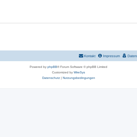
o
w
r
o
t
r
e
t
n
e
n
Kontakt
Impressum
Daten
Powered by
phpBB
® Forum Software © phpBB Limited
Customized by
WireSys
Datenschutz
|
Nutzungsbedingungen