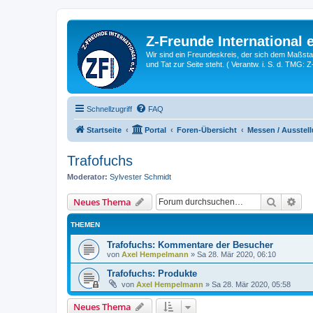
Z-Freunde International e
Wir sind ein Freundeskreis, der sich dem Maßstab 
und Tat zur Seite steht. ( Verantw. i. S. d. TMG: 
Schnellzugriff
FAQ
Startseite
Portal
Foren-Übersicht
Messen / Ausstell
Trafofuchs
Moderator:
Sylvester Schmidt
Suche
Erw
Neues Thema
THEMEN
Trafofuchs: Kommentare der Besucher
von
Axel Hempelmann
»
Sa 28. Mär 2020, 06:10
Trafofuchs: Produkte
von
Axel Hempelmann
»
Sa 28. Mär 2020, 05:58
Neues Thema