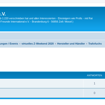
.V.
1:220 verschrieben hat und allen Interessierten - Einsteigern wie Profis - mit Rat
Z-Freunde International e.V. - Brandenburg 6 - 56856 Zell / Mosel )
ungen / Events
virtuelles Z-Weekend 2020
Hersteller und Händler
Trafofuchs
eiterte Suche
ANTWORTEN
A
1
n
A
0
t
n
w
t