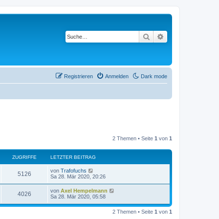
Suche
Erweiterte Suche
Registrieren
Anmelden
Dark mode
2 Themen • Seite
1
von
1
ZUGRIFFE
LETZTER BEITRAG
L
von
Trafofuchs
Z
5126
e
Sa 28. Mär 2020, 20:26
t
u
z
L
von
Axel Hempelmann
Z
4026
t
e
Sa 28. Mär 2020, 05:58
g
e
t
r
u
z
r
B
2 Themen • Seite
1
von
1
t
e
g