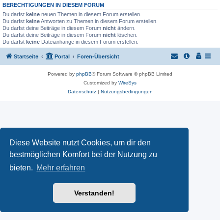
BERECHTIGUNGEN IN DIESEM FORUM
Du darfst
keine
neuen Themen in diesem Forum erstellen.
Du darfst
keine
Antworten zu Themen in diesem Forum erstellen.
Du darfst deine Beiträge in diesem Forum
nicht
ändern.
Du darfst deine Beiträge in diesem Forum
nicht
löschen.
Du darfst
keine
Dateianhänge in diesem Forum erstellen.
Startseite
Portal
Foren-Übersicht
Powered by
phpBB
® Forum Software © phpBB Limited
Customized by
WireSys
Datenschutz
|
Nutzungsbedingungen
Diese Website nutzt Cookies, um dir den
bestmöglichen Komfort bei der Nutzung zu
bieten.
Mehr erfahren
Verstanden!