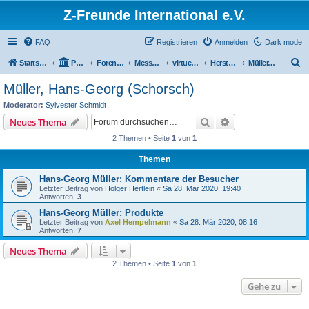
Z-Freunde International e.V.
FAQ
Registrieren
Anmelden
Dark mode
S
Startseite
Portal
Foren-Übersicht
Messen / Ausstellungen / Events
virtuelles Z-Weekend 2020
Hersteller und Händler
Müller, Hans-Georg (Schorsch)
u
Müller, Hans-Georg (Schorsch)
c
Moderator:
Sylvester Schmidt
h
Suche
Erweiterte Suche
Neues Thema
e
2 Themen • Seite
1
von
1
Themen
Hans-Georg Müller: Kommentare der Besucher
Letzter Beitrag von
Holger Hertlein
«
Sa 28. Mär 2020, 19:40
Antworten:
3
Hans-Georg Müller: Produkte
Letzter Beitrag von
Axel Hempelmann
«
Sa 28. Mär 2020, 08:16
Antworten:
7
Neues Thema
2 Themen • Seite
1
von
1
Gehe zu