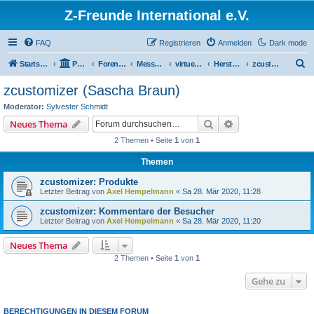
Z-Freunde International e.V.
FAQ
Registrieren
Anmelden
Dark mode
S
Startseite
Portal
Foren-Übersicht
Messen / Ausstellungen / Events
virtuelles Z-Weekend 2020
Hersteller und Händler
zcustomizer (Sascha Braun)
u
zcustomizer (Sascha Braun)
c
Moderator:
Sylvester Schmidt
h
Suche
Erweiterte Suche
Neues Thema
e
2 Themen • Seite
1
von
1
Themen
zcustomizer: Produkte
Letzter Beitrag von
Axel Hempelmann
«
Sa 28. Mär 2020, 11:28
zcustomizer: Kommentare der Besucher
Letzter Beitrag von
Axel Hempelmann
«
Sa 28. Mär 2020, 11:20
Neues Thema
2 Themen • Seite
1
von
1
Gehe zu
BERECHTIGUNGEN IN DIESEM FORUM