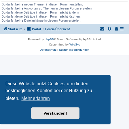
Du darfst
keine
neuen Themen in diesem Forum erstellen.
Du darfst
keine
Antworten zu Themen in diesem Forum erstellen.
Du darfst deine Beiträge in diesem Forum
nicht
ändern.
Du darfst deine Beiträge in diesem Forum
nicht
löschen.
Du darfst
keine
Dateianhänge in diesem Forum erstellen.
Startseite
Portal
Foren-Übersicht
Powered by
phpBB
® Forum Software © phpBB Limited
Customized by
WireSys
Datenschutz
|
Nutzungsbedingungen
Diese Website nutzt Cookies, um dir den
bestmöglichen Komfort bei der Nutzung zu
bieten.
Mehr erfahren
Verstanden!