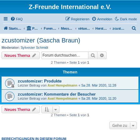
Z-Freunde International e.V.
FAQ
Registrieren
Anmelden
Dark mode
S
Startseite
Portal
Foren-Übersicht
Messen / Ausstellungen / Events
virtuelles Z-Weekend 2020
Hersteller und Händler
zcustomizer (Sascha Braun)
u
zcustomizer (Sascha Braun)
c
Moderator:
Sylvester Schmidt
h
Suche
Erweiterte Suche
Neues Thema
e
2 Themen • Seite
1
von
1
Themen
zcustomizer: Produkte
Letzter Beitrag von
Axel Hempelmann
«
Sa 28. Mär 2020, 11:28
zcustomizer: Kommentare der Besucher
Letzter Beitrag von
Axel Hempelmann
«
Sa 28. Mär 2020, 11:20
Neues Thema
2 Themen • Seite
1
von
1
Gehe zu
BERECHTIGUNGEN IN DIESEM FORUM