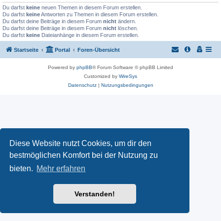
Du darfst
keine
neuen Themen in diesem Forum erstellen.
Du darfst
keine
Antworten zu Themen in diesem Forum erstellen.
Du darfst deine Beiträge in diesem Forum
nicht
ändern.
Du darfst deine Beiträge in diesem Forum
nicht
löschen.
Du darfst
keine
Dateianhänge in diesem Forum erstellen.
Startseite
Portal
Foren-Übersicht
Powered by
phpBB
® Forum Software © phpBB Limited
Customized by
WireSys
Datenschutz
|
Nutzungsbedingungen
Diese Website nutzt Cookies, um dir den
bestmöglichen Komfort bei der Nutzung zu
bieten.
Mehr erfahren
Verstanden!