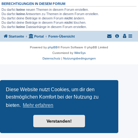
BERECHTIGUNGEN IN DIESEM FORUM
Du darfst
keine
neuen Themen in diesem Forum erstellen.
Du darfst
keine
Antworten zu Themen in diesem Forum erstellen.
Du darfst deine Beiträge in diesem Forum
nicht
ändern.
Du darfst deine Beiträge in diesem Forum
nicht
löschen.
Du darfst
keine
Dateianhänge in diesem Forum erstellen.
Startseite
Portal
Foren-Übersicht
Powered by
phpBB
® Forum Software © phpBB Limited
Customized by
WireSys
Datenschutz
|
Nutzungsbedingungen
Diese Website nutzt Cookies, um dir den
bestmöglichen Komfort bei der Nutzung zu
bieten.
Mehr erfahren
Verstanden!