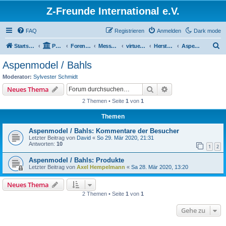
Z-Freunde International e.V.
FAQ
Registrieren
Anmelden
Dark mode
S
Startseite
Portal
Foren-Übersicht
Messen / Ausstellungen / Events
virtuelles Z-Weekend 2020
Hersteller und Händler
Aspenmodel / Bahls
u
Aspenmodel / Bahls
c
Moderator:
Sylvester Schmidt
h
Suche
Erweiterte Suche
Neues Thema
e
2 Themen • Seite
1
von
1
Themen
Aspenmodel / Bahls: Kommentare der Besucher
Letzter Beitrag von
David
«
So 29. Mär 2020, 21:31
Antworten:
10
1
2
Aspenmodel / Bahls: Produkte
Letzter Beitrag von
Axel Hempelmann
«
Sa 28. Mär 2020, 13:20
Neues Thema
2 Themen • Seite
1
von
1
Gehe zu