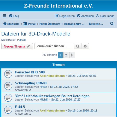
Z-Freunde International e.V.
FAQ
Registrieren
Anmelden
Dark mode
S
Startseite
Portal
Foren-Übersicht
Beiträge zum Modellbau
Dateien für 3D-Druck-Modelle
u
Dateien für 3D-Druck-Modelle
c
Moderator:
Harald
h
Suche
Erweiterte Suche
Neues Thema
e
1
2
Nächste
35 Themen
Themen
Henschel DHG 500
Letzter Beitrag von
Axel Hempelmann
«
Do 23. Jul 2026, 06:01
Schneepflug PB600
Letzter Beitrag von
ninian
«
Mi 22. Jul 2026, 17:32
Antworten:
2
30m³ Leichtbaukesselwagen Bauart Uerdingen
Letzter Beitrag von
MichiK
«
So 21. Jun 2026, 17:27
E 44.5
Letzter Beitrag von
Axel Hempelmann
«
Do 18. Jun 2026, 20:11
Antworten:
1