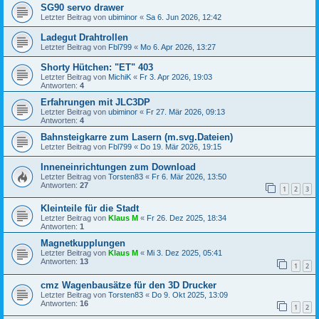
SG90 servo drawer
Letzter Beitrag von
ubiminor
«
Sa 6. Jun 2026, 12:42
Ladegut Drahtrollen
Letzter Beitrag von
Fbl799
«
Mo 6. Apr 2026, 13:27
Shorty Hütchen: "ET" 403
Letzter Beitrag von
MichiK
«
Fr 3. Apr 2026, 19:03
Antworten:
4
Erfahrungen mit JLC3DP
Letzter Beitrag von
ubiminor
«
Fr 27. Mär 2026, 09:13
Antworten:
4
Bahnsteigkarre zum Lasern (m.svg.Dateien)
Letzter Beitrag von
Fbl799
«
Do 19. Mär 2026, 19:15
Inneneinrichtungen zum Download
Letzter Beitrag von
Torsten83
«
Fr 6. Mär 2026, 13:50
Antworten:
27
1
2
3
Kleinteile für die Stadt
Letzter Beitrag von
Klaus M
«
Fr 26. Dez 2025, 18:34
Antworten:
1
Magnetkupplungen
Letzter Beitrag von
Klaus M
«
Mi 3. Dez 2025, 05:41
Antworten:
13
1
2
cmz Wagenbausätze für den 3D Drucker
Letzter Beitrag von
Torsten83
«
Do 9. Okt 2025, 13:09
Antworten:
16
1
2