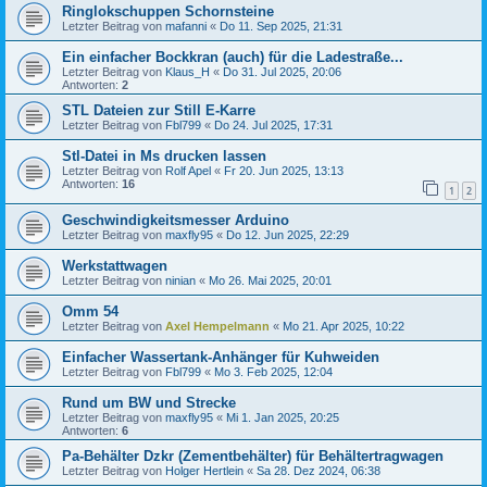
Ringlokschuppen Schornsteine
Letzter Beitrag von
mafanni
«
Do 11. Sep 2025, 21:31
Ein einfacher Bockkran (auch) für die Ladestraße...
Letzter Beitrag von
Klaus_H
«
Do 31. Jul 2025, 20:06
Antworten:
2
STL Dateien zur Still E-Karre
Letzter Beitrag von
Fbl799
«
Do 24. Jul 2025, 17:31
Stl-Datei in Ms drucken lassen
Letzter Beitrag von
Rolf Apel
«
Fr 20. Jun 2025, 13:13
Antworten:
16
1
2
Geschwindigkeitsmesser Arduino
Letzter Beitrag von
maxfly95
«
Do 12. Jun 2025, 22:29
Werkstattwagen
Letzter Beitrag von
ninian
«
Mo 26. Mai 2025, 20:01
Omm 54
Letzter Beitrag von
Axel Hempelmann
«
Mo 21. Apr 2025, 10:22
Einfacher Wassertank-Anhänger für Kuhweiden
Letzter Beitrag von
Fbl799
«
Mo 3. Feb 2025, 12:04
Rund um BW und Strecke
Letzter Beitrag von
maxfly95
«
Mi 1. Jan 2025, 20:25
Antworten:
6
Pa-Behälter Dzkr (Zementbehälter) für Behältertragwagen
Letzter Beitrag von
Holger Hertlein
«
Sa 28. Dez 2024, 06:38