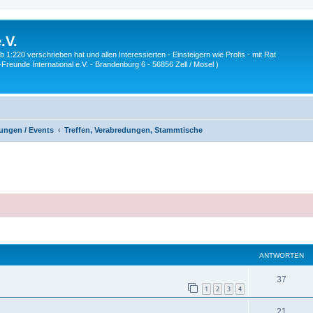
.V.
1:220 verschrieben hat und allen Interessierten - Einsteigern wie Profis - mit Rat
Z-Freunde International e.V. - Brandenburg 6 - 56856 Zell / Mosel )
ungen / Events
Treffen, Verabredungen, Stammtische
eiterte Suche
ANTWORTEN
A
37
1
2
3
4
n
A
21