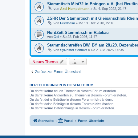
Stammtisch Mist72 in Eningen u.A. (bei Reutli
von
Axel Hempelmann
»
So 4. Sep 2022, 21:47
ZSRR Der Stammtisch mit Gleisanschluß Rhein
von
Friedhelm
»
Mo 13. Dez 2010, 22:10
NordZett Stammtisch in Ratekau
von
Otti
»
So 22. Feb 2026, 11:47
Stammtischtreffen BW, BY am 28./29. Dezember
von
Sylvester Schmidt
»
Do 2. Okt 2025, 00:35
Neues Thema
Zurück zur Foren-Übersicht
BERECHTIGUNGEN IN DIESEM FORUM
Du darfst
keine
neuen Themen in diesem Forum erstellen.
Du darfst
keine
Antworten zu Themen in diesem Forum erstellen.
Du darfst deine Beiträge in diesem Forum
nicht
ändern.
Du darfst deine Beiträge in diesem Forum
nicht
löschen.
Du darfst
keine
Dateianhänge in diesem Forum erstellen.
Startseite
Portal
Foren-Übersicht