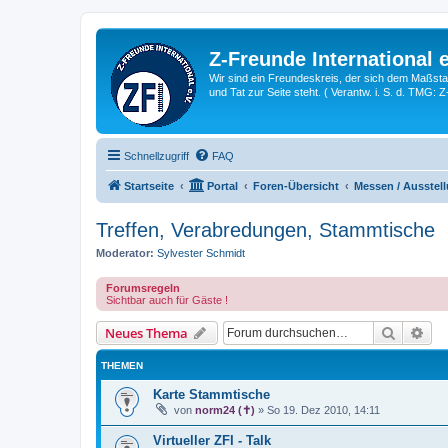
Z-Freunde International e
Wir sind ein Freundeskreis, der sich dem Maßstab 
und Tat zur Seite steht. ( Verantw. i. S. d. TMG: 
Schnellzugriff
FAQ
Startseite
Portal
Foren-Übersicht
Messen / Ausstell
Treffen, Verabredungen, Stammtische
Moderator:
Sylvester Schmidt
Forumsregeln
Sichtbar auch für Gäste !
Suche
Erw
Neues Thema
THEMEN
Karte Stammtische
von
norm24 (✝)
»
So 19. Dez 2010, 14:11
Virtueller ZFI - Talk