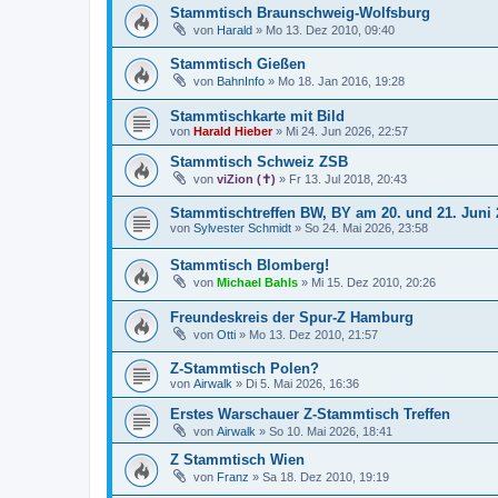
Stammtisch Braunschweig-Wolfsburg
von
Harald
»
Mo 13. Dez 2010, 09:40
Stammtisch Gießen
von
BahnInfo
»
Mo 18. Jan 2016, 19:28
Stammtischkarte mit Bild
von
Harald Hieber
»
Mi 24. Jun 2026, 22:57
Stammtisch Schweiz ZSB
von
viZion (✝)
»
Fr 13. Jul 2018, 20:43
Stammtischtreffen BW, BY am 20. und 21. Juni 
von
Sylvester Schmidt
»
So 24. Mai 2026, 23:58
Stammtisch Blomberg!
von
Michael Bahls
»
Mi 15. Dez 2010, 20:26
Freundeskreis der Spur-Z Hamburg
von
Otti
»
Mo 13. Dez 2010, 21:57
Z-Stammtisch Polen?
von
Airwalk
»
Di 5. Mai 2026, 16:36
Erstes Warschauer Z-Stammtisch Treffen
von
Airwalk
»
So 10. Mai 2026, 18:41
Z Stammtisch Wien
von
Franz
»
Sa 18. Dez 2010, 19:19