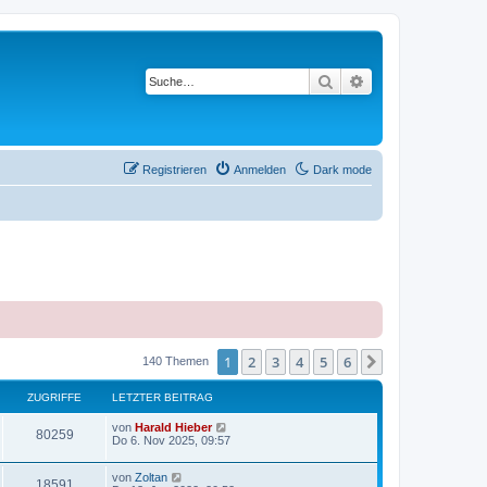
Suche
Erweiterte Suche
Registrieren
Anmelden
Dark mode
1
2
3
4
5
6
Nächste
140 Themen
ZUGRIFFE
LETZTER BEITRAG
L
von
Harald Hieber
Z
80259
e
Do 6. Nov 2025, 09:57
t
u
z
L
von
Zoltan
t
Z
18591