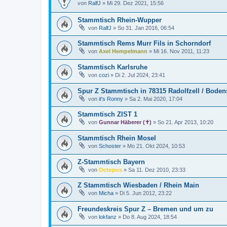
von
RalfJ
»
Mi 29. Dez 2021, 15:56
Stammtisch Rhein-Wupper
von
RalfJ
»
So 31. Jan 2016, 06:54
Stammtisch Rems Murr Fils in Schorndorf
von
Axel Hempelmann
»
Mi 16. Nov 2011, 11:23
Stammtisch Karlsruhe
von
cozi
»
Di 2. Jul 2024, 23:41
Spur Z Stammtisch in 78315 Radolfzell / Boden
von
it's Ronny
»
Sa 2. Mai 2020, 17:04
Stammtisch ZIST 1
von
Gunnar Häberer (✝)
»
So 21. Apr 2013, 10:20
Stammtisch Rhein Mosel
von
Schoster
»
Mo 21. Okt 2024, 10:53
Z-Stammtisch Bayern
von
Octopus
»
Sa 11. Dez 2010, 23:33
Z Stammtisch Wiesbaden / Rhein Main
von
Micha
»
Di 5. Jun 2012, 23:22
Freundeskreis Spur Z – Bremen und um zu
von
lokfanz
»
Do 8. Aug 2024, 18:54