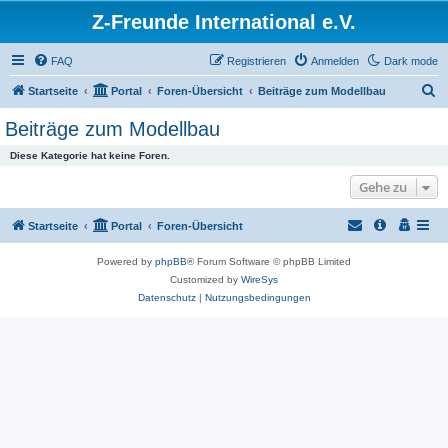
Z-Freunde International e.V.
FAQ
Registrieren
Anmelden
Dark mode
S
Startseite
Portal
Foren-Übersicht
Beiträge zum Modellbau
u
Beiträge zum Modellbau
c
Diese Kategorie hat keine Foren.
h
Gehe zu
e
Startseite
Portal
Foren-Übersicht
Powered by
phpBB
® Forum Software © phpBB Limited
Customized by
WireSys
Datenschutz
|
Nutzungsbedingungen