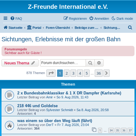
Z-Freunde International e.V.
FAQ
Registrieren
Anmelden
Dark mode
S
Startseite
Portal
Foren-Übersicht
Beiträge zum Vorbild
Sichtungen, Erlebnisse mit der großen Bahn
u
Sichtungen, Erlebnisse mit der großen Bahn
c
Forumsregeln
h
Sichtbar auch für Gäste !
e
Suche
Erweiterte Suche
Neues Thema
Seite
1
von
36
1
2
3
4
5
36
Nächste
878 Themen
…
Themen
2 x Bundesbahnklassiker & 1 X DR Dampfer (Karlsruhe)
Letzter Beitrag von
Amir
«
So 9. Aug 2026, 11:43
218 446 und Goldelse
Letzter Beitrag von
Sylvester Schmidt
«
Sa 8. Aug 2026, 20:58
Antworten:
4
was einem so über den Weg läuft (fährt)
Letzter Beitrag von
DerT
«
Fr 7. Aug 2026, 23:04
Antworten:
364
1
34
35
36
37
…