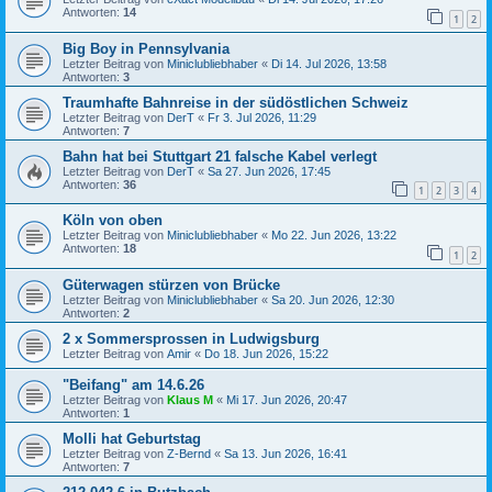
Antworten:
14
1
2
Big Boy in Pennsylvania
Letzter Beitrag von
Miniclubliebhaber
«
Di 14. Jul 2026, 13:58
Antworten:
3
Traumhafte Bahnreise in der südöstlichen Schweiz
Letzter Beitrag von
DerT
«
Fr 3. Jul 2026, 11:29
Antworten:
7
Bahn hat bei Stuttgart 21 falsche Kabel verlegt
Letzter Beitrag von
DerT
«
Sa 27. Jun 2026, 17:45
Antworten:
36
1
2
3
4
Köln von oben
Letzter Beitrag von
Miniclubliebhaber
«
Mo 22. Jun 2026, 13:22
Antworten:
18
1
2
Güterwagen stürzen von Brücke
Letzter Beitrag von
Miniclubliebhaber
«
Sa 20. Jun 2026, 12:30
Antworten:
2
2 x Sommersprossen in Ludwigsburg
Letzter Beitrag von
Amir
«
Do 18. Jun 2026, 15:22
"Beifang" am 14.6.26
Letzter Beitrag von
Klaus M
«
Mi 17. Jun 2026, 20:47
Antworten:
1
Molli hat Geburtstag
Letzter Beitrag von
Z-Bernd
«
Sa 13. Jun 2026, 16:41
Antworten:
7