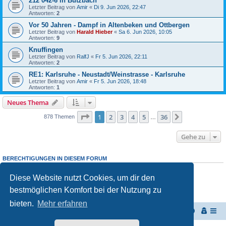
212 042-6 in Butzbach
Letzter Beitrag von
Amir
«
Di 9. Jun 2026, 22:47
Antworten:
2
Vor 50 Jahren - Dampf in Altenbeken und Ottbergen
Letzter Beitrag von
Harald Hieber
«
Sa 6. Jun 2026, 10:05
Antworten:
9
Knuffingen
Letzter Beitrag von
RalfJ
«
Fr 5. Jun 2026, 22:11
Antworten:
2
RE1: Karlsruhe - Neustadt/Weinstrasse - Karlsruhe
Letzter Beitrag von
Amir
«
Fr 5. Jun 2026, 18:48
Antworten:
1
Neues Thema
Seite
1
von
36
1
2
3
4
5
36
Nächste
878 Themen
…
Gehe zu
BERECHTIGUNGEN IN DIESEM FORUM
Du darfst
keine
neuen Themen in diesem Forum erstellen.
Du darfst
keine
Antworten zu Themen in diesem Forum erstellen.
Diese Website nutzt Cookies, um dir den
Du darfst deine Beiträge in diesem Forum
nicht
ändern.
bestmöglichen Komfort bei der Nutzung zu
Du darfst deine Beiträge in diesem Forum
nicht
löschen.
Du darfst
keine
Dateianhänge in diesem Forum erstellen.
bieten.
Mehr erfahren
Startseite
Portal
Foren-Übersicht