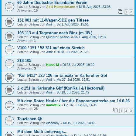
60 Jahre Deutscher Eisenbahn-Verein
Letzter Beitrag von
Axel Hempelmann
«
Mi 5. Aug 2026, 23:05
Antworten:
15
1
2
151 001 mit 11-Wagen-SDZ gen Titisee
Letzter Beitrag von
Amir
«
Sa 1. Aug 2026, 15:51
103 113 auf Tagestour nach Binz (m.1B.)
Letzter Beitrag von
Quattro StaZioni
«
Sa 1. Aug 2026, 11:18
Antworten:
1
V100 / 151 / 58 311 auf einen Streich
Letzter Beitrag von
Amir
«
Di 28. Jul 2026, 21:23
218-105
Letzter Beitrag von
Klaus M
«
Di 28. Jul 2026, 19:29
Antworten:
3
"Köf 6413" 323 126 im Einsatz in Karlsruher Gbf
Letzter Beitrag von
Amir
«
Mo 27. Jul 2026, 19:51
2 x 151 in Karlsruhe Gbf (KonRail & Hectorrail)
Letzter Beitrag von
Amir
«
So 19. Jul 2026, 21:42
Mit dem Roten Heuler über die Panoramastrecke am 14.6.26
Letzter Beitrag von
audiofux
«
Do 16. Jul 2026, 14:15
Antworten:
23
1
2
3
Tauziehen 😉
Letzter Beitrag von
elanbaby
«
Mi 15. Jul 2026, 14:43
Mit dem Molli unterwegs…
Letzter Beitrag von
eXact Modellbau
«
Di 14. Jul 2026, 17:26