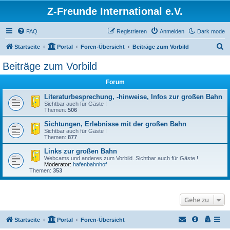
Z-Freunde International e.V.
FAQ
Registrieren
Anmelden
Dark mode
S
Startseite
Portal
Foren-Übersicht
Beiträge zum Vorbild
u
Beiträge zum Vorbild
c
Forum
h
e
Literaturbesprechung, -hinweise, Infos zur großen Bahn
Sichtbar auch für Gäste !
Themen:
506
Sichtungen, Erlebnisse mit der großen Bahn
Sichtbar auch für Gäste !
Themen:
877
Links zur großen Bahn
Webcams und anderes zum Vorbild. Sichtbar auch für Gäste !
Moderator:
hafenbahnhof
Themen:
353
Gehe zu
Startseite
Portal
Foren-Übersicht