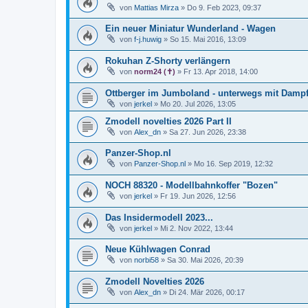
von
Mattias Mirza
»
Do 9. Feb 2023, 09:37
Ein neuer Miniatur Wunderland - Wagen
von
f-j.huwig
»
So 15. Mai 2016, 13:09
Rokuhan Z-Shorty verlängern
von
norm24 (✝)
»
Fr 13. Apr 2018, 14:00
Ottberger im Jumboland - unterwegs mit Dampf
von
jerkel
»
Mo 20. Jul 2026, 13:05
Zmodell novelties 2026 Part II
von
Alex_dn
»
Sa 27. Jun 2026, 23:38
Panzer-Shop.nl
von
Panzer-Shop.nl
»
Mo 16. Sep 2019, 12:32
NOCH 88320 - Modellbahnkoffer "Bozen"
von
jerkel
»
Fr 19. Jun 2026, 12:56
Das Insidermodell 2023...
von
jerkel
»
Mi 2. Nov 2022, 13:44
Neue Kühlwagen Conrad
von
norbi58
»
Sa 30. Mai 2026, 20:39
Zmodell Novelties 2026
von
Alex_dn
»
Di 24. Mär 2026, 00:17