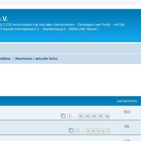
.V.
1:220 verschrieben hat und allen Interessierten - Einsteigern wie Profis - mit Rat
Z-Freunde International e.V. - Brandenburg 6 - 56856 Zell / Mosel )
ellbau
Neuheiten / aktuelle Infos
eiterte Suche
ANTWORTEN
A
953
1
92
93
94
95
96
…
n
A
68
t
1
3
4
5
6
7
…
n
w
A