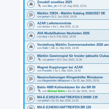
Zmodell novelties 2025
von
Alex_dn
»
Fr 22. Aug 2025, 22:01
Märklin 15834 - Märklin Katalog 2026/2027 DE
von
jerkel
»
Di 2. Jun 2026, 18:26
AZAR Lieferterminliste
von
Achse
»
Do 1. Mai 2025, 11:18
AVA Modellbahnen Neuheiten 2026
von
Ava
»
So 8. Feb 2026, 18:59
Vorstellung Märklin Sommerneuheiten 2026 am 
von
RalfJ
»
Mo 11. Mai 2026, 19:48
Märklin Gewinnspiel für Insider (aktuelle Club
von
jerkel
»
Di 9. Dez 2025, 11:30
Magnet Kupplungen bei AZAR
von
Pustefix
»
So 1. Mär 2026, 19:42
Neuerscheinungen Klingenhöfer Miniaturen
von
Klingenhöfer Miniaturen
»
Sa 25. Apr 2026, 20:51
Bahls 4089 Kohlenkästen für die BR 89
von
Michael Bahls
»
Do 23. Apr 2026, 19:41
MA-E-E185235-HAFTREIFEN E39/BR 139
von
jerkel
»
Do 23. Apr 2026, 12:02
MA-E-E248303-HAFTREIFEN BR 120