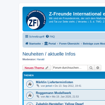
Z-Freunde International e
Wir sind ein Freundeskreis, der sich dem Maßstab 
und Tat zur Seite steht. ( Verantw. i. S. d. TMG: 
Schnellzugriff
FAQ
Startseite
Portal
Foren-Übersicht
Beiträge zum Mod
Neuheiten / aktuelle Infos
Moderator:
Harald
Suche
Erw
Neues Thema
THEMEN
Märklin Lieferterminlisten
von
jerkel
»
Do 13. Sep 2012, 19:41
Roggemann Modellwerk
von
Aki
»
Mo 19. Jan 2026, 21:53
Zubehör-Hersteller: Yellow Dwarf