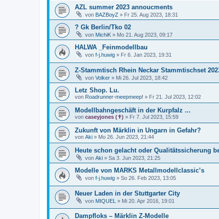
AZL summer 2023 annoucments
von
BAZBoyZ
»
Fr 25. Aug 2023, 18:31
? Gk Berlin/Tko 02
von
MichiK
»
Mo 21. Aug 2023, 09:17
HALWA _Feinmodellbau
von
f-j.huwig
»
Fr 6. Jan 2023, 19:31
Z-Stammtisch Rhein Neckar Stammtischset 202
von
Volker
»
Mi 26. Jul 2023, 18:42
Letz Shop. Lu.
von
Roadrunner-meepmeep!
»
Fr 21. Jul 2023, 12:02
Modellbahngeschäft in der Kurpfalz ...
von
caseyjones (✝)
»
Fr 7. Jul 2023, 15:59
Zukunft von Märklin in Ungarn in Gefahr?
von
Aki
»
Mo 26. Jun 2023, 21:44
Heute schon gelacht oder Qualitätssicherung be
von
Aki
»
Sa 3. Jun 2023, 21:25
Modelle von MARKS Metallmodellclassic’s
von
f-j.huwig
»
So 26. Feb 2023, 13:05
Neuer Laden in der Stuttgarter City
von
MIQUEL
»
Mi 20. Apr 2016, 19:01
Dampfloks – Märklin Z-Modelle