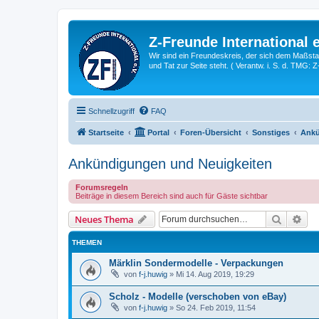
Z-Freunde International e
Wir sind ein Freundeskreis, der sich dem Maßstab 
und Tat zur Seite steht. ( Verantw. i. S. d. TMG: 
Schnellzugriff
FAQ
Startseite
Portal
Foren-Übersicht
Sonstiges
Ankü
Ankündigungen und Neuigkeiten
Forumsregeln
Beiträge in diesem Bereich sind auch für Gäste sichtbar
Suche
Erw
Neues Thema
THEMEN
Märklin Sondermodelle - Verpackungen
von
f-j.huwig
»
Mi 14. Aug 2019, 19:29
Scholz - Modelle (verschoben von eBay)
von
f-j.huwig
»
So 24. Feb 2019, 11:54