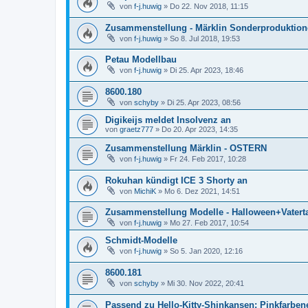
von
f-j.huwig
»
Do 22. Nov 2018, 11:15
Zusammenstellung - Märklin Sonderproduktio
von
f-j.huwig
»
So 8. Jul 2018, 19:53
Petau Modellbau
von
f-j.huwig
»
Di 25. Apr 2023, 18:46
8600.180
von
schyby
»
Di 25. Apr 2023, 08:56
Digikeijs meldet Insolvenz an
von
graetz777
»
Do 20. Apr 2023, 14:35
Zusammenstellung Märklin - OSTERN
von
f-j.huwig
»
Fr 24. Feb 2017, 10:28
Rokuhan kündigt ICE 3 Shorty an
von
MichiK
»
Mo 6. Dez 2021, 14:51
Zusammenstellung Modelle - Halloween+Vatert
von
f-j.huwig
»
Mo 27. Feb 2017, 10:54
Schmidt-Modelle
von
f-j.huwig
»
So 5. Jan 2020, 12:16
8600.181
von
schyby
»
Mi 30. Nov 2022, 20:41
Passend zu Hello-Kitty-Shinkansen: Pinkfarbe