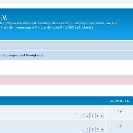
.V.
1:220 verschrieben hat und allen Interessierten - Einsteigern wie Profis - mit Rat
Z-Freunde International e.V. - Brandenburg 6 - 56856 Zell / Mosel )
ndigungen und Neuigkeiten
eiterte Suche
ANTWORTEN
A
49
1
2
3
4
5
n
A
32
t
1
2
3
4
n