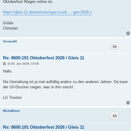
Oktoberfest Wagen online ist.
https://gleis-11.de/exklusiv/spur-z-exk ... gen-2026-z
Grüße
Christian
Torsten83
Re: 8600.191 Oktoberfest 2026 / Gleis 11
B
Di 30. Jun 2026, 15:08
e
i
Hallo.
t
r
a
Die Gestaltung ist ja mal auffällig anders zu den anderen Jahren. Da kann
g
der UV-Drucker zeigen, was in ihm steckt.
LG Torsten
MichaBoost
Re: 8600.191 Oktoberfest 2026 / Gleis 11