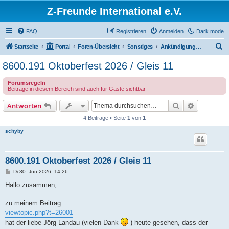
Z-Freunde International e.V.
FAQ
Registrieren
Anmelden
Dark mode
S
Startseite
Portal
Foren-Übersicht
Sonstiges
Ankündigungen und Neuigkeiten
u
8600.191 Oktoberfest 2026 / Gleis 11
c
Forumsregeln
h
Beiträge in diesem Bereich sind auch für Gäste sichtbar
e
Suche
Erweiterte
Antworten
4 Beiträge • Seite
1
von
1
schyby
8600.191 Oktoberfest 2026 / Gleis 11
B
Di 30. Jun 2026, 14:26
e
i
Hallo zusammen,
t
r
a
zu meinem Beitrag
g
viewtopic.php?t=26001
hat der liebe Jörg Landau (vielen Dank
) heute gesehen, dass der