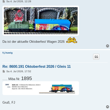
B
Sa 4. Jul 2026, 12:28
e
i
t
r
a
g
Da ist der aktuelle Oktoberfest Wagen 2026
f-j.huwig
Re: 8600.191 Oktoberfest 2026 / Gleis 11
B
Sa 4. Jul 2026, 17:52
e
i
1895
..... Miba Nr.
t
r
a
g
Gruß, FJ