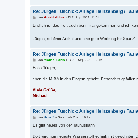
Re: Jürgen Tuschick: Anlage Heinzenberg / Taun
B
von
Harald Hieber
»
Di 7. Sep 2021, 11:54
e
i
Endlich ist das Heft auch bei mir angekommen und ich kan
t
r
a
Jürgen, schöner Artikel und eine gute Werbung für Spur Z
g
Re: Jürgen Tuschick: Anlage Heinzenberg / Taun
B
von
Michael Bahls
»
Di 21. Sep 2021, 12:16
e
i
Hallo Jürgen,
t
r
a
eben die MIBA in den Fingern gehabt. Besonders gefallen 
g
Viele Grüße,
Michael
Re: Jürgen Tuschick: Anlage Heinzenberg / Taun
B
von
Hans Z
»
So 2. Feb 2025, 16:19
e
i
Es gibt neues von der Taunusbahn.
t
r
a
Dort wird nun neueste Wasserstofftechnik mit gewohnten Di