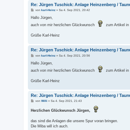
Re: Jürgen Tuschick: Anlage Heinzenberg / Taun
B
von
karl-Heinz
»
Sa 4. Sep 2021, 20:42
e
i
Hallo Jürgen,
t
r
auch von mir herzlichen Glückwunsch
zum Artikel in
a
g
Grüße Karl-Heinz
Re: Jürgen Tuschick: Anlage Heinzenberg / Taun
B
von
karl-Heinz
»
Sa 4. Sep 2021, 20:56
e
i
Hallo Jürgen,
t
r
auch von mir herzlichen Glückwunsch
zum Artikel in
a
g
Grüße Karl-Heinz
Re: Jürgen Tuschick: Anlage Heinzenberg / Taun
B
von
Willi
»
Sa 4. Sep 2021, 21:43
e
i
Herzlichen Glückwunsch Jürgen,
t
r
a
das sind die Anlagen die unsere Spur voran bringen.
g
Die Miba will ich auch.