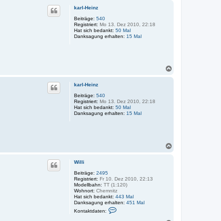
a
c
k
karl-Heinz
h
t
o
Beiträge:
540
d
Registriert:
Mo 13. Dez 2010, 22:18
a
b
Hat sich bedankt:
50 Mal
t
e
Danksagung erhalten:
e
15 Mal
n
n
v
o
n
H
N
a
a
r
c
a
karl-Heinz
h
l
o
d
Beiträge:
540
F
Registriert:
Mo 13. Dez 2010, 22:18
b
Hat sich bedankt:
50 Mal
e
Danksagung erhalten:
15 Mal
n
N
a
c
Willi
h
o
Beiträge:
2495
Registriert:
Fr 10. Dez 2010, 22:13
b
Modellbahn:
TT (1:120)
e
Wohnort:
Chemnitz
n
Hat sich bedankt:
443 Mal
Danksagung erhalten:
451 Mal
K
Kontaktdaten:
o
n