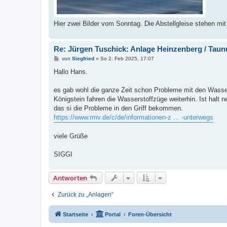
Hier zwei Bilder vom Sonntag. Die Abstellgleise stehen mit
Re: Jürgen Tuschick: Anlage Heinzenberg / Taun
B
von
Siegfried
»
So 2. Feb 2025, 17:07
e
i
Hallo Hans.
t
r
a
es gab wohl die ganze Zeit schon Probleme mit den Wasser
g
Königstein fahren die Wasserstoffzüge weiterhin. Ist halt n
das si die Probleme in den Griff bekommen.
https://www.rmv.de/c/de/informationen-z ... -unterwegs
viele Grüße
SIGGI
Antworten
Zurück zu „Anlagen“
Startseite
Portal
Foren-Übersicht