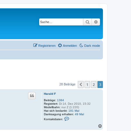
Suche
Erweiterte Suche
Registrieren
Anmelden
Dark mode
1
2
3
Vorherige
28 Beiträge
Harald F
Beiträge:
1384
Registriert:
Di 14. Dez 2010, 15:32
Modellbahn:
nur Z (1:220)
Hat sich bedankt:
181 Mal
Danksagung erhalten:
49 Mal
K
Kontaktdaten:
o
n
N
t
a