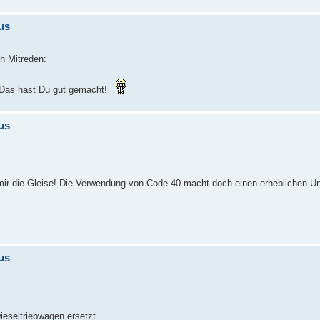
us
n Mitreden:
. Das hast Du gut gemacht!
us
mir die Gleise! Die Verwendung von Code 40 macht doch einen erheblichen Un
us
eseltriebwagen ersetzt.