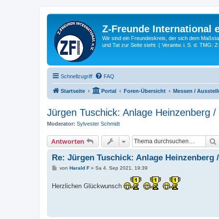
Z-Freunde International e
Wir sind ein Freundeskreis, der sich dem Maßstab 
und Tat zur Seite steht. ( Verantw. i. S. d. TMG: 
Schnellzugriff
FAQ
Startseite
Portal
Foren-Übersicht
Messen / Ausstell
Jürgen Tuschick: Anlage Heinzenberg /
Moderator:
Sylvester Schmidt
Antworten
Re: Jürgen Tuschick: Anlage Heinzenberg 
B
von
Harald F
»
Sa 4. Sep 2021, 19:39
e
i
Herzlichen Glückwunsch
t
r
a
g