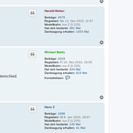
N
t
a
a
c
k
Harald Hieber
h
t
d
o
Beiträge:
4579
a
Registriert:
Mo 13. Dez 2010, 11:57
b
t
Modellbahn:
nur Z (1:220)
e
e
Hat sich bedankt:
381 Mal
n
n
Danksagung erhalten:
1453 Mal
v
o
N
n
W
a
i
c
Michael Bahls
l
h
l
o
Beiträge:
2019
i
Registriert:
Fr 10. Dez 2010, 19:50
b
Modellbahn:
nur Z (1:220)
e
Hat sich bedankt:
424 Mal
n
Danksagung erhalten:
815 Mal
terschied.
K
Kontaktdaten:
o
n
t
a
k
N
t
a
d
a
c
Hans Z
t
h
e
o
Beiträge:
1096
n
Registriert:
Mi 8. Jan 2020, 18:07
b
v
Modellbahn:
nur Z (1:220)
e
o
Hat sich bedankt:
145 Mal
n
n
Danksagung erhalten:
41 Mal
M