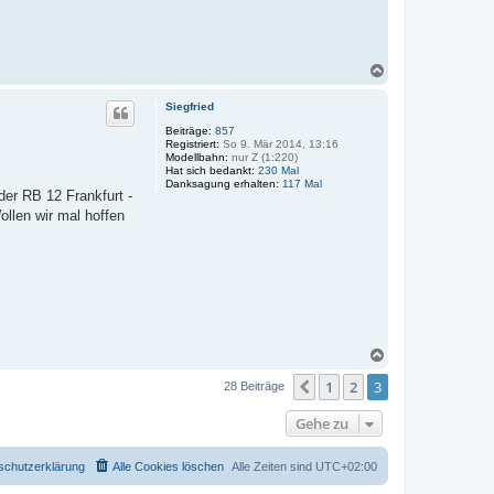
N
a
c
Siegfried
h
o
Beiträge:
857
Registriert:
So 9. Mär 2014, 13:16
b
Modellbahn:
nur Z (1:220)
e
Hat sich bedankt:
230 Mal
n
Danksagung erhalten:
117 Mal
er RB 12 Frankfurt -
ollen wir mal hoffen
N
a
1
2
3
c
Vorherige
28 Beiträge
h
o
Gehe zu
b
e
n
schutzerklärung
Alle Cookies löschen
Alle Zeiten sind
UTC+02:00