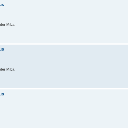
us
 der Miba.
us
 der Miba.
us