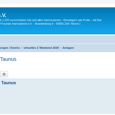
.V.
1:220 verschrieben hat und allen Interessierten - Einsteigern wie Profis - mit Rat
Z-Freunde International e.V. - Brandenburg 6 - 56856 Zell / Mosel )
ungen / Events
virtuelles Z-Weekend 2020
Anlagen
 Taunus
Suche
Erweiterte Suche
/ Taunus