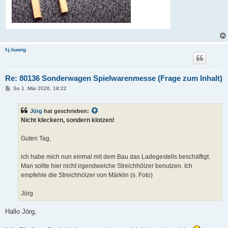
f-j.huwig
Re: 80136 Sonderwagen Spielwarenmesse (Frage zum Inhalt)
B
So 1. Mär 2026, 18:22
e
i
t
Jörg
hat geschrieben:
r
a
Nicht kleckern, sondern klotzen!
g
Guten Tag,
ich habe mich nun einmal mit dem Bau das Ladegestells beschäftigt.
Man sollte hier nicht irgendwelche Streichhölzer benutzen. Ich
empfehle die Streichhölzer von Märklin (s. Foto)
Jörg
Hallo Jörg,