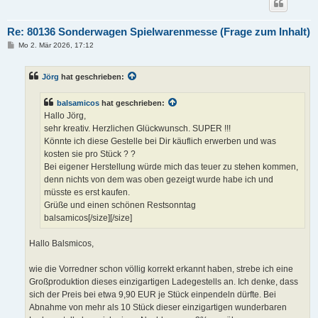
Re: 80136 Sonderwagen Spielwarenmesse (Frage zum Inhalt)
B
Mo 2. Mär 2026, 17:12
e
i
t
Jörg
hat geschrieben:
r
a
g
balsamicos
hat geschrieben:
Hallo Jörg,
sehr kreativ. Herzlichen Glückwunsch. SUPER !!!
Könnte ich diese Gestelle bei Dir käuflich erwerben und was
kosten sie pro Stück ? ?
Bei eigener Herstellung würde mich das teuer zu stehen kommen,
denn nichts von dem was oben gezeigt wurde habe ich und
müsste es erst kaufen.
Grüße und einen schönen Restsonntag
balsamicos[/size][/size]
Hallo Balsmicos,
wie die Vorredner schon völlig korrekt erkannt haben, strebe ich eine
Großproduktion dieses einzigartigen Ladegestells an. Ich denke, dass
sich der Preis bei etwa 9,90 EUR je Stück einpendeln dürfte. Bei
Abnahme von mehr als 10 Stück dieser einzigartigen wunderbaren