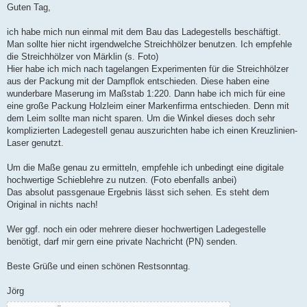
a
Guten Tag,
g
ich habe mich nun einmal mit dem Bau das Ladegestells beschäftigt.
Man sollte hier nicht irgendwelche Streichhölzer benutzen. Ich empfehle
die Streichhölzer von Märklin (s. Foto)
Hier habe ich mich nach tagelangen Experimenten für die Streichhölzer
aus der Packung mit der Dampflok entschieden. Diese haben eine
wunderbare Maserung im Maßstab 1:220. Dann habe ich mich für eine
eine große Packung Holzleim einer Markenfirma entschieden. Denn mit
dem Leim sollte man nicht sparen. Um die Winkel dieses doch sehr
komplizierten Ladegestell genau auszurichten habe ich einen Kreuzlinien-
Laser genutzt.
Um die Maße genau zu ermitteln, empfehle ich unbedingt eine digitale
hochwertige Schieblehre zu nutzen. (Foto ebenfalls anbei)
Das absolut passgenaue Ergebnis lässt sich sehen. Es steht dem
Original in nichts nach!
Wer ggf. noch ein oder mehrere dieser hochwertigen Ladegestelle
benötigt, darf mir gern eine private Nachricht (PN) senden.
Beste Grüße und einen schönen Restsonntag.
Jörg