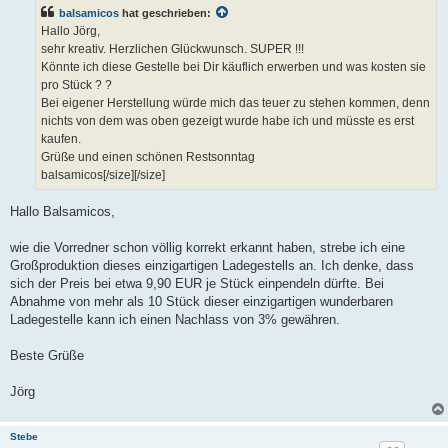
t
balsamicos
hat geschrieben:
r
a
Hallo Jörg,
g
sehr kreativ. Herzlichen Glückwunsch. SUPER !!!
Könnte ich diese Gestelle bei Dir käuflich erwerben und was kosten sie
pro Stück ? ?
Bei eigener Herstellung würde mich das teuer zu stehen kommen, denn
nichts von dem was oben gezeigt wurde habe ich und müsste es erst
kaufen.
Grüße und einen schönen Restsonntag
balsamicos[/size][/size]
Hallo Balsamicos,
wie die Vorredner schon völlig korrekt erkannt haben, strebe ich eine
Großproduktion dieses einzigartigen Ladegestells an. Ich denke, dass
sich der Preis bei etwa 9,90 EUR je Stück einpendeln dürfte. Bei
Abnahme von mehr als 10 Stück dieser einzigartigen wunderbaren
Ladegestelle kann ich einen Nachlass von 3% gewähren.
Beste Grüße
Jörg
Stebe