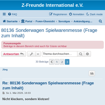
Z-Freunde International e.V.
FAQ
Registrieren
Anmelden
Dark mode
S
Startseite
Portal
Foren-Übersicht
Sonstiges
Ankündigungen und Neuigkeiten
u
80136 Sonderwagen Spielwarenmesse (Frage
c
zum Inhalt)
h
Forumsregeln
e
Beiträge in diesem Bereich sind auch für Gäste sichtbar
Suche
Erweiterte
Antworten
1
2
3
Vorherige
30 Beiträge
Jörg
Re: 80136 Sonderwagen Spielwarenmesse (Frage
zum Inhalt)
B
So 1. Mär 2026, 16:03
e
i
Nicht kleckern, sondern klotzen!
t
r