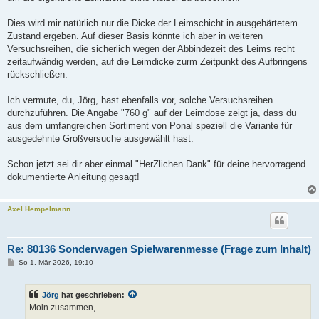
Dies wird mir natürlich nur die Dicke der Leimschicht in ausgehärtetem
Zustand ergeben. Auf dieser Basis könnte ich aber in weiteren
Versuchsreihen, die sicherlich wegen der Abbindezeit des Leims recht
zeitaufwändig werden, auf die Leimdicke zurm Zeitpunkt des Aufbringens
rückschließen.
Ich vermute, du, Jörg, hast ebenfalls vor, solche Versuchsreihen
durchzuführen. Die Angabe "760 g" auf der Leimdose zeigt ja, dass du
aus dem umfangreichen Sortiment von Ponal speziell die Variante für
ausgedehnte Großversuche ausgewählt hast.
Schon jetzt sei dir aber einmal "HerZlichen Dank" für deine hervorragend
dokumentierte Anleitung gesagt!
Axel Hempelmann
Re: 80136 Sonderwagen Spielwarenmesse (Frage zum Inhalt)
B
So 1. Mär 2026, 19:10
e
i
t
Jörg
hat geschrieben:
r
a
Moin zusammen,
g