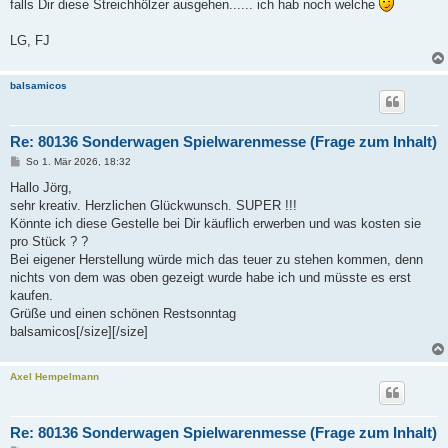
falls Dir diese Streichhölzer ausgehen...... ich hab noch welche
LG, FJ
balsamicos
Re: 80136 Sonderwagen Spielwarenmesse (Frage zum Inhalt)
B
So 1. Mär 2026, 18:32
e
i
Hallo Jörg,
t
sehr kreativ. Herzlichen Glückwunsch. SUPER !!!
r
a
Könnte ich diese Gestelle bei Dir käuflich erwerben und was kosten sie
g
pro Stück ? ?
Bei eigener Herstellung würde mich das teuer zu stehen kommen, denn
nichts von dem was oben gezeigt wurde habe ich und müsste es erst
kaufen.
Grüße und einen schönen Restsonntag
balsamicos[/size][/size]
Axel Hempelmann
Re: 80136 Sonderwagen Spielwarenmesse (Frage zum Inhalt)