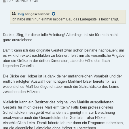
B
So 1. Mär 2026, 18:43
e
i
t
Jörg
hat geschrieben:
r
a
ich habe mich nun einmal mit dem Bau das Ladegestells beschäftigt.
g
Danke, Jörg, für diese tolle Anleitung! Allerdings ist sie für mich nicht
ganz ausreichend.
Damit kann ich das originale Gestell zwar schon beinahe nachbauen; um
es wirklich exakt nachbilden zu können, fehlt mir als wesentliche Angabe
aber die Größe in der dritten Dimension, also die Höhe des flach
liegenden Gestells.
Die Dicke der Hölzer ist ja dank deiner umfangreichen Vorarbeit und der
endlich erfolgten Auswahl der richtigen Märklin-Hölzer bereits fix; als
wesentliches Maß benötige ich aber noch die Schichtdicke des Leims
zwischen den Hölzern.
Vielleicht kann ein Besitzer des original von Märklin ausgelieferten
Gestells für mich dieses Maß ermitteln? Falls kein professionelles
Schichtdickenmessgerät vorhanden ist, genügt mir zur Berechnung
ersatzweise auch die Gesamtdicke des Gestells - also Hölzer
einschließlich Leim. Damit könnte ich mir dann ein Programm schreiben,
um die eigentliche Leimdicke ohne Hölzer zu berechnen.