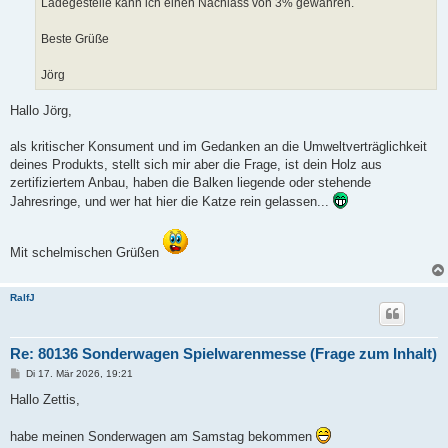
Ladegestelle kann ich einen Nachlass von 3% gewähren.
Beste Grüße
Jörg
Hallo Jörg,
als kritischer Konsument und im Gedanken an die Umweltverträglichkeit
deines Produkts, stellt sich mir aber die Frage, ist dein Holz aus
zertifiziertem Anbau, haben die Balken liegende oder stehende
Jahresringe, und wer hat hier die Katze rein gelassen...
Mit schelmischen Grüßen
RalfJ
Re: 80136 Sonderwagen Spielwarenmesse (Frage zum Inhalt)
B
Di 17. Mär 2026, 19:21
e
i
Hallo Zettis,
t
r
a
habe meinen Sonderwagen am Samstag bekommen
g