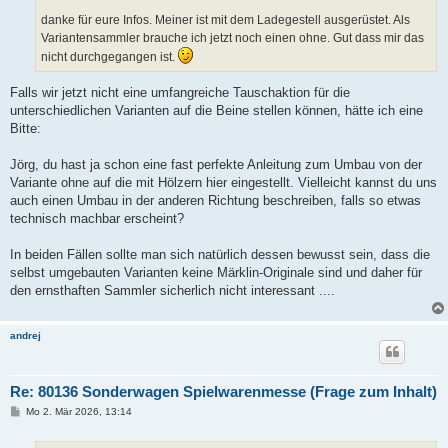
danke für eure Infos. Meiner ist mit dem Ladegestell ausgerüstet. Als
Variantensammler brauche ich jetzt noch einen ohne. Gut dass mir das
nicht durchgegangen ist.
Falls wir jetzt nicht eine umfangreiche Tauschaktion für die
unterschiedlichen Varianten auf die Beine stellen können, hätte ich eine
Bitte:
Jörg, du hast ja schon eine fast perfekte Anleitung zum Umbau von der
Variante ohne auf die mit Hölzern hier eingestellt. Vielleicht kannst du uns
auch einen Umbau in der anderen Richtung beschreiben, falls so etwas
technisch machbar erscheint?
In beiden Fällen sollte man sich natürlich dessen bewusst sein, dass die
selbst umgebauten Varianten keine Märklin-Originale sind und daher für
den ernsthaften Sammler sicherlich nicht interessant ....
andrej
Re: 80136 Sonderwagen Spielwarenmesse (Frage zum Inhalt)
B
Mo 2. Mär 2026, 13:14
e
i
t