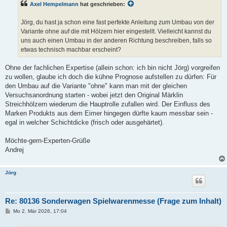
Axel Hempelmann
hat geschrieben:
r
a
g
Jörg, du hast ja schon eine fast perfekte Anleitung zum Umbau von der
Variante ohne auf die mit Hölzern hier eingestellt. Vielleicht kannst du
uns auch einen Umbau in der anderen Richtung beschreiben, falls so
etwas technisch machbar erscheint?
Ohne der fachlichen Expertise (allein schon: ich bin nicht Jörg) vorgreifen
zu wollen, glaube ich doch die kühne Prognose aufstellen zu dürfen: Für
den Umbau auf die Variante "ohne" kann man mit der gleichen
Versuchsanordnung starten - wobei jetzt den Original Märklin
Streichhölzern wiederum die Hauptrolle zufallen wird. Der Einfluss des
Marken Produkts aus dem Eimer hingegen dürfte kaum messbar sein -
egal in welcher Schichtdicke (frisch oder ausgehärtet).
Möchte-gern-Experten-Grüße
Andrej
Jörg
Re: 80136 Sonderwagen Spielwarenmesse (Frage zum Inhalt)
B
Mo 2. Mär 2026, 17:04
e
i