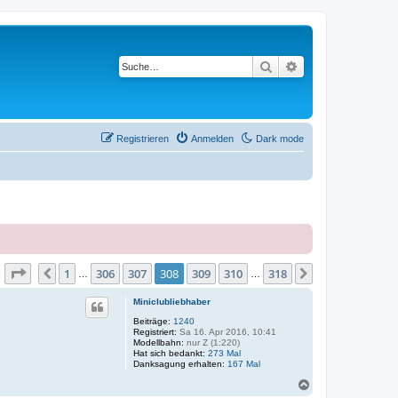
Suche
Erweiterte Suche
Registrieren
Anmelden
Dark mode
Seite
308
von
318
1
306
307
308
309
310
318
Vorherige
Nächste
…
…
Miniclubliebhaber
Beiträge:
1240
Registriert:
Sa 16. Apr 2016, 10:41
Modellbahn:
nur Z (1:220)
Hat sich bedankt:
273 Mal
Danksagung erhalten:
167 Mal
N
a