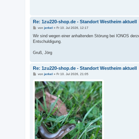
a
g
Re: 1zu220-shop.de - Standort Westheim aktuell
B
von
jerkel
»
Fr 10. Jul 2026, 12:17
e
i
Wir sind wegen einer anhaltenden Störung bei IONOS derzeit
t
Entschuldigung.
r
a
g
Gruß, Jörg
Re: 1zu220-shop.de - Standort Westheim aktuell
B
von
jerkel
»
Fr 10. Jul 2026, 21:05
e
i
t
r
a
g