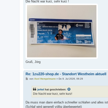
i
Die Nacht war kurz, sehr kurz !
t
r
a
g
Gruß, Jörg
Re: 1zu220-shop.de - Standort Westheim aktuell
B
von
Axel Hempelmann
»
Do 9. Jul 2026, 06:29
e
i
t
jerkel
hat geschrieben:
r
a
Die Nacht war kurz, sehr kurz!
g
Da muss man dann einfach schneller schlafen und alles ist
(Schlaf wird generell völlig überbewertet)