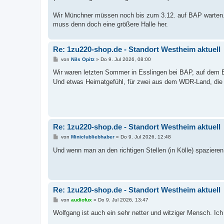
Wir Münchner müssen noch bis zum 3.12. auf BAP warten.
muss denn doch eine größere Halle her.
Re: 1zu220-shop.de - Standort Westheim aktuell
B
von
Nils Opitz
»
Do 9. Jul 2026, 08:00
e
i
Wir waren letzten Sommer in Esslingen bei BAP, auf dem B
t
Und etwas Heimatgefühl, für zwei aus dem WDR-Land, die
r
a
g
Re: 1zu220-shop.de - Standort Westheim aktuell
B
von
Miniclubliebhaber
»
Do 9. Jul 2026, 12:48
e
i
Und wenn man an den richtigen Stellen (in Kölle) spaziere
t
r
a
g
Re: 1zu220-shop.de - Standort Westheim aktuell
B
von
audiofux
»
Do 9. Jul 2026, 13:47
e
i
Wolfgang ist auch ein sehr netter und witziger Mensch. Ich
t
r