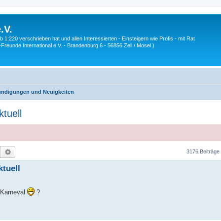
.V.
1:220 verschrieben hat und allen Interessierten - Einsteigern wie Profis - mit Rat
Z-Freunde International e.V. - Brandenburg 6 - 56856 Zell / Mosel )
ndigungen und Neuigkeiten
tuell
Suche
Erweiterte Suche
3176 Beiträge
tuell
n Karneval
?