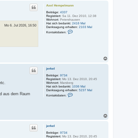
c
Axel Hempelmann
h
o
Beiträge:
4337
Registriert:
Sa 11. Dez 2010, 12:38
b
Wohnort:
Petershausen
e
Hat sich bedankt:
2416 Mal
n
Mo 6. Jul 2026, 16:50
Danksagung erhalten:
2103 Mal
K
Kontaktdaten:
o
n
t
a
k
t
d
N
a
a
t
c
e
jerkel
h
n
v
o
Beiträge:
9734
o
Registriert:
Mo 13. Dez 2010, 20:45
b
etc.
n
Wohnort:
Marsberg
e
A
Hat sich bedankt:
1036 Mal
n
x
Danksagung erhalten:
5237 Mal
mand aus dem Raum
e
K
Kontaktdaten:
l
o
H
n
e
t
m
a
p
k
N
e
t
l
a
d
m
a
c
jerkel
a
t
h
n
e
o
Beiträge:
9734
n
n
Registriert:
Mo 13. Dez 2010, 20:45
b
v