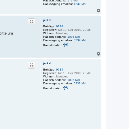
Hat sich bedankt:
172 Mal
t
Danksagung erhalten:
1230 Mal
z
N
a
c
jerkel
h
o
Beiträge:
9734
Registriert:
Mo 13. Dez 2010, 20:45
b
bitte um
Wohnort:
Marsberg
e
Hat sich bedankt:
1036 Mal
n
Danksagung erhalten:
5237 Mal
K
Kontaktdaten:
o
n
N
t
a
a
k
c
jerkel
t
h
d
o
Beiträge:
9734
a
Registriert:
Mo 13. Dez 2010, 20:45
b
t
Wohnort:
Marsberg
e
e
Hat sich bedankt:
1036 Mal
n
n
Danksagung erhalten:
5237 Mal
v
K
Kontaktdaten:
o
o
n
n
j
t
e
a
r
k
k
t
e
d
l
a
t
e
n
v