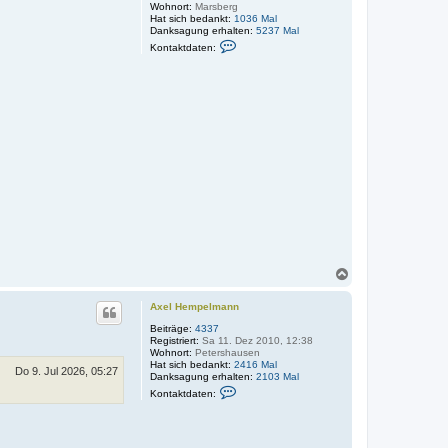
Wohnort:
Marsberg
e
o
Hat sich bedankt:
1036 Mal
n
n
Danksagung erhalten:
5237 Mal
j
K
Kontaktdaten:
e
o
r
n
k
t
e
a
l
k
t
d
a
t
e
n
v
o
n
j
e
r
k
e
N
l
a
c
Axel Hempelmann
h
o
Beiträge:
4337
Registriert:
Sa 11. Dez 2010, 12:38
b
Wohnort:
Petershausen
e
Hat sich bedankt:
2416 Mal
n
Do 9. Jul 2026, 05:27
Danksagung erhalten:
2103 Mal
K
Kontaktdaten:
o
n
t
a
k