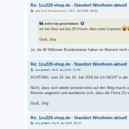
Re: 1zu220-shop.de - Standort Westheim aktuell
B
von
Axel Hempelmann
»
Di 7. Jul 2026, 04:52
e
i
t
jerkel
hat geschrieben:
r
a
Ich bin Stolz auf das ZFI Forum. Alles voller Experten
g
Gruß, Jörg
Ja, die 80 Millionen Bundestrainer haben im Moment nicht
Re: 1zu220-shop.de - Standort Westheim aktuell
B
von
jerkel
»
Mi 8. Jul 2026, 15:06
e
i
ACHTUNG: vom 16. bis 19. Juli 2026 bin ich NICHT in der F
t
r
a
Nicht, dass sich wieder jemand extra auf den Weg macht u
g
Bremen angereist und wunderste sich, dass die Firma ZU wa
Gruß, Jörg
Re: 1zu220-shop.de - Standort Westheim aktuell
B
von
jerkel
»
Do 9. Jul 2026, 05:27
e