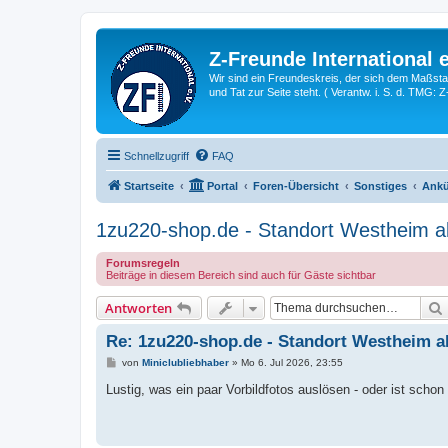
Z-Freunde International e
Wir sind ein Freundeskreis, der sich dem Maßstab 
und Tat zur Seite steht. ( Verantw. i. S. d. TMG: 
Schnellzugriff
FAQ
Startseite
Portal
Foren-Übersicht
Sonstiges
Ankü
1zu220-shop.de - Standort Westheim ak
Forumsregeln
Beiträge in diesem Bereich sind auch für Gäste sichtbar
Antworten
Re: 1zu220-shop.de - Standort Westheim ak
B
von
Miniclubliebhaber
»
Mo 6. Jul 2026, 23:55
e
i
Lustig, was ein paar Vorbildfotos auslösen - oder ist scho
t
r
a
g