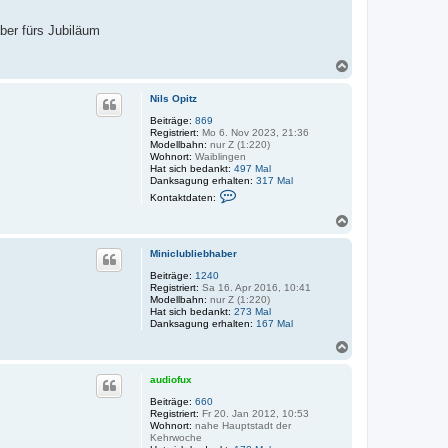
t
d
ber fürs Jubiläum
a
t
e
N
n
a
v
c
o
Nils Opitz
h
n
A
o
Beiträge:
869
x
Registriert:
Mo 6. Nov 2023, 21:36
b
e
Modellbahn:
nur Z (1:220)
e
l
Wohnort:
Waiblingen
n
H
Hat sich bedankt:
497 Mal
e
Danksagung erhalten:
317 Mal
m
K
Kontaktdaten:
p
o
e
n
N
l
t
a
m
a
c
a
k
Miniclubliebhaber
h
n
t
o
n
Beiträge:
1240
d
Registriert:
Sa 16. Apr 2016, 10:41
a
b
Modellbahn:
nur Z (1:220)
t
e
Hat sich bedankt:
273 Mal
e
n
Danksagung erhalten:
n
167 Mal
v
N
o
a
n
N
c
audiofux
i
h
l
o
Beiträge:
660
s
Registriert:
Fr 20. Jan 2012, 10:53
b
O
Wohnort:
nahe Hauptstadt der
e
p
Kehrwoche
n
i