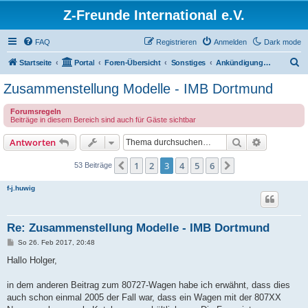
Z-Freunde International e.V.
FAQ
Registrieren
Anmelden
Dark mode
S
Startseite
Portal
Foren-Übersicht
Sonstiges
Ankündigungen und Neuigkeiten
u
Zusammenstellung Modelle - IMB Dortmund
c
Forumsregeln
h
Beiträge in diesem Bereich sind auch für Gäste sichtbar
e
Suche
Erweiterte
Antworten
1
2
3
4
5
6
Vorherige
Nächste
53 Beiträge
f-j.huwig
Re: Zusammenstellung Modelle - IMB Dortmund
B
So 26. Feb 2017, 20:48
e
i
Hallo Holger,
t
r
a
in dem anderen Beitrag zum 80727-Wagen habe ich erwähnt, dass dies
g
auch schon einmal 2005 der Fall war, dass ein Wagen mit der 807XX