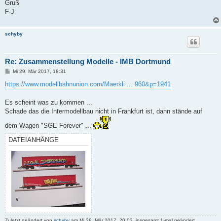
Gruß
F-J
schyby
Re: Zusammenstellung Modelle - IMB Dortmund
B
Mi 29. Mär 2017, 18:31
e
i
https://www.modellbahnunion.com/Maerkli ... 960&p=1941
t
r
a
Es scheint was zu kommen ...
g
Schade das die Intermodellbau nicht in Frankfurt ist, dann stände auf
dem Wagen "SGE Forever" ...
DATEIANHÄNGE
Zuletzt geändert von
schyby
am Mi 29. Mär 2017, 20:02, insgesamt 1-mal geändert.