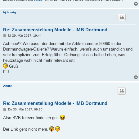
f-j.huwig
Re: Zusammenstellung Modelle - IMB Dortmund
B
Mi 29. Mär 2017, 19:44
e
i
Ach nee!? Wie passt der denn mit der Artikelnummer 80960 in die
t
Dortmundwagen-Gallerie? Warum einfach, wenn's auch umständlich und
r
a
sehr kompliziert zum Erfolg führt. Ordnung ist das halbe Leben, was
g
heutzutage wohl nicht mehr relevant ist!
Gruß
F-J
Andre
Re: Zusammenstellung Modelle - IMB Dortmund
B
Do 30. Mär 2017, 09:35
e
i
Also BVB forever finde ich gut.
t
r
a
Der Link geht nicht mehr.
g