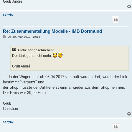
Gruß André
schyby
Re: Zusammenstellung Modelle - IMB Dortmund
B
Do 30. Mär 2017, 10:16
e
i
t
Andre hat geschrieben:
r
a
Der Link geht nicht mehr.
g
Gruß André
... da der Wagen erst ab 05.04.2017 verkauft warden darf, wurde der Link
bestimmt "verpetzt" und
der Shop musste den Artikel erst einmal wieder aus dem Shop nehmen.
Der Preis war 39,99 Euro.
Gruß
Christian
schyby