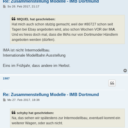
Re: Zusammenstellung Modelle - IMB Dortmund
B
So 26. Feb 2017, 21:17
e
i
t
MIQUEL hat geschrieben:
r
a
Hat mich auch schon stutzig gemacht, weil der #80727 schon seit
g
Tagen bei Ebay angeboten wird, also schon Wochen VOR der IM
A
.
Und es hiess doch mal, dass die IMAs nur von Dortmunder Händlern
angeboten werden (dürfen).
IMA ist nicht Intermodellbau.
Internationale Modellbahn Ausstellung
Eins im Frühjahr, dass andere im Herbst.
1987
Re: Zusammenstellung Modelle - IMB Dortmund
B
Mo 27. Feb 2017, 18:36
e
i
t
schyby hat geschrieben:
r
a
Na, das sehen wir spätestens zur Intermodellbau, eventuell kommt ein
g
weiterer Wagen, oder auch nicht.