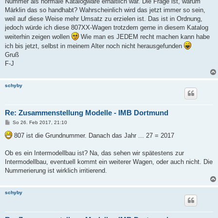
Nummer als normale Katalogware erhältlich war. Die Frage ist, warum
Märklin das so handhabt? Wahrscheinlich wird das jetzt immer so sein,
weil auf diese Weise mehr Umsatz zu erzielen ist. Das ist in Ordnung,
jedoch würde ich diese 807XX-Wagen trotzdem gerne in diesem Katalog
weiterhin zeigen wollen
Wie man es JEDEM recht machen kann habe
ich bis jetzt, selbst in meinem Alter noch nicht herausgefunden
Gruß
F-J
schyby
Re: Zusammenstellung Modelle - IMB Dortmund
B
So 26. Feb 2017, 21:10
e
i
807 ist die Grundnummer. Danach das Jahr ... 27 = 2017
t
r
a
Ob es ein Intermodellbau ist? Na, das sehen wir spätestens zur
g
Intermodellbau, eventuell kommt ein weiterer Wagen, oder auch nicht. Die
Nummerierung ist wirklich irritierend.
schyby