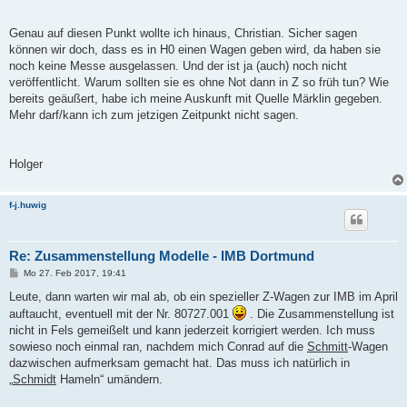
Genau auf diesen Punkt wollte ich hinaus, Christian. Sicher sagen
können wir doch, dass es in H0 einen Wagen geben wird, da haben sie
noch keine Messe ausgelassen. Und der ist ja (auch) noch nicht
veröffentlicht. Warum sollten sie es ohne Not dann in Z so früh tun? Wie
bereits geäußert, habe ich meine Auskunft mit Quelle Märklin gegeben.
Mehr darf/kann ich zum jetzigen Zeitpunkt nicht sagen.
Holger
f-j.huwig
Re: Zusammenstellung Modelle - IMB Dortmund
B
Mo 27. Feb 2017, 19:41
e
i
Leute, dann warten wir mal ab, ob ein spezieller Z-Wagen zur IMB im April
t
auftaucht, eventuell mit der Nr. 80727.001
. Die Zusammenstellung ist
r
a
nicht in Fels gemeißelt und kann jederzeit korrigiert werden. Ich muss
g
sowieso noch einmal ran, nachdem mich Conrad auf die
Schmitt
-Wagen
dazwischen aufmerksam gemacht hat. Das muss ich natürlich in
„
Schmidt
Hameln“ umändern.