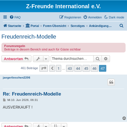
Z-Freunde International e.V.
FAQ
Registrieren
Anmelden
Dark mode
S
Startseite
Portal
Foren-Übersicht
Sonstiges
Ankündigungen und Neuigkeiten
u
Freudenreich-Modelle
c
Forumsregeln
h
Beiträge in diesem Bereich sind auch für Gäste sichtbar
e
Suche
Erweiterte
Antworten
Seite
47
von
47
1
43
44
45
46
47
Vorherige
461 Beiträge
…
jaegerlieschen2206
Re: Freudenreich-Modelle
B
Mi 10. Jun 2026, 06:31
e
i
AUSVERKAUFT !
t
r
a
g
Antworten