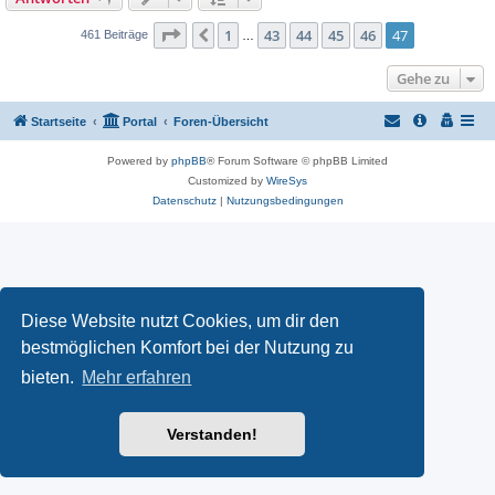
Seite
47
von
47
1
43
44
45
46
47
Vorherige
461 Beiträge
…
Gehe zu
Startseite
Portal
Foren-Übersicht
Powered by
phpBB
® Forum Software © phpBB Limited
Customized by
WireSys
Datenschutz
|
Nutzungsbedingungen
Diese Website nutzt Cookies, um dir den
bestmöglichen Komfort bei der Nutzung zu
bieten.
Mehr erfahren
Verstanden!