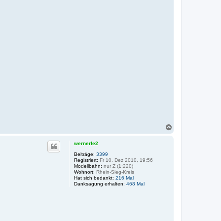
N
a
c
wernerle2
h
o
Beiträge:
3399
Registriert:
Fr 10. Dez 2010, 19:56
b
Modellbahn:
nur Z (1:220)
e
Wohnort:
Rhein-Sieg-Kreis
n
Hat sich bedankt:
216 Mal
Danksagung erhalten:
468 Mal