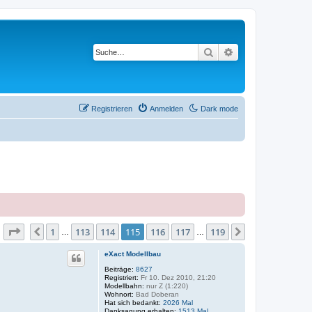
Suche
Erweiterte Suche
Registrieren
Anmelden
Dark mode
Seite
115
von
119
1
113
114
115
116
117
119
Vorherige
Nächste
…
…
eXact Modellbau
Beiträge:
8627
Registriert:
Fr 10. Dez 2010, 21:20
Modellbahn:
nur Z (1:220)
Wohnort:
Bad Doberan
Hat sich bedankt:
2026 Mal
Danksagung erhalten:
1513 Mal