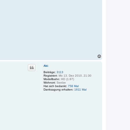
N
a
c
Aki
h
o
Beiträge:
3113
Registriert:
Mo 13. Dez 2010, 21:30
b
Modellbahn:
HO (1:87)
e
Wohnort:
Seelze
n
Hat sich bedankt:
758 Mal
Danksagung erhalten:
1611 Mal