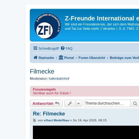
Z-Freunde International e
Wir sind ein Freundeskreis, der sich dem Maßstab 
und Tat zur Seite steht. ( Verantw. i. S. d. TMG: 
Schnellzugriff
FAQ
Startseite
Portal
Foren-Übersicht
Beiträge zum Vorb
Filmecke
Moderator:
hafenbahnhof
Forumsregeln
Sichtbar auch für Gäste !
Antworten
Re: Filmecke
B
von
eXact Modellbau
»
So 19. Apr 2026, 08:15
e
i
t
r
a