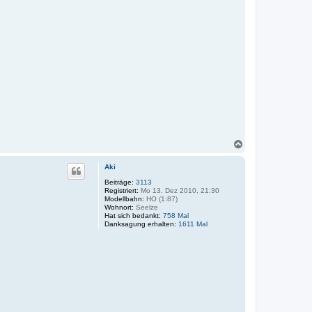
N
a
c
Aki
h
o
Beiträge:
3113
Registriert:
Mo 13. Dez 2010, 21:30
b
Modellbahn:
HO (1:87)
e
Wohnort:
Seelze
n
Hat sich bedankt:
758 Mal
Danksagung erhalten:
1611 Mal