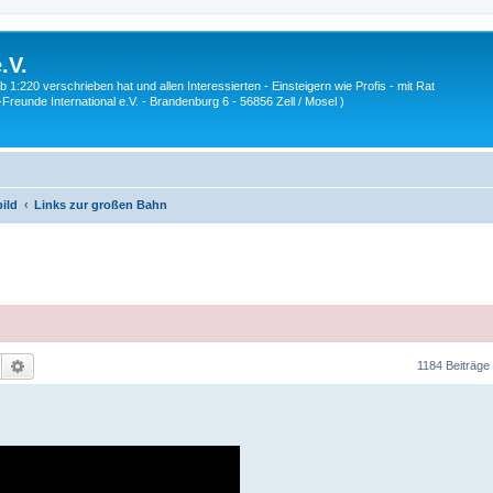
.V.
1:220 verschrieben hat und allen Interessierten - Einsteigern wie Profis - mit Rat
Z-Freunde International e.V. - Brandenburg 6 - 56856 Zell / Mosel )
ild
Links zur großen Bahn
Suche
Erweiterte Suche
1184 Beiträge