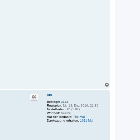
N
a
c
Aki
h
o
Beiträge:
3113
Registriert:
Mo 13. Dez 2010, 21:30
b
Modellbahn:
HO (1:87)
e
Wohnort:
Seelze
n
Hat sich bedankt:
758 Mal
Danksagung erhalten:
1611 Mal