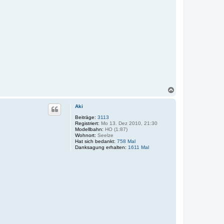
N
a
c
Aki
h
o
Beiträge:
3113
Registriert:
Mo 13. Dez 2010, 21:30
b
Modellbahn:
HO (1:87)
e
Wohnort:
Seelze
n
Hat sich bedankt:
758 Mal
Danksagung erhalten:
1611 Mal