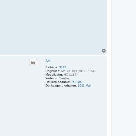
N
a
c
Aki
h
o
Beiträge:
3113
Registriert:
Mo 13. Dez 2010, 21:30
b
Modellbahn:
HO (1:87)
e
Wohnort:
Seelze
n
Hat sich bedankt:
758 Mal
Danksagung erhalten:
1611 Mal