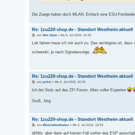
Die Zuege haben doch WLAN. Einfach eine ESU-Fernbedi
Re: 1zu220-shop.de - Standort Westheim aktuell
B
von
Nils Opitz
»
Mo 6. Jul 2026, 16:32
e
i
Lok fahren traue ich mir auch zu. Das wichtigste ist, das
t
r
schwenkt, je nach Signalanzeige.
a
g
Re: 1zu220-shop.de - Standort Westheim aktuell
B
von
jerkel
»
Mo 6. Jul 2026, 16:50
e
i
Ich bin Stolz auf das ZFI Forum. Alles voller Experten
t
r
a
Gruß, Jörg
g
Re: 1zu220-shop.de - Standort Westheim aktuell
B
von
Miniclubliebhaber
»
Mo 6. Jul 2026, 16:53
e
i
@Nils: aber dann auf keinen Fall vorher das ESP ausschal