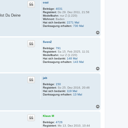
c
k
cozi
h
t
o
Beiträge:
4031
d
Registriert:
Do 29. Dez 2011, 21:58
a
b
lst Du Deine
Modellbahn:
nur Z (1:220)
t
e
Wohnort:
Baden
e
n
Hat sich bedankt:
2271 Mal
n
Danksagung erhalten:
v
730 Mal
o
N
n
a
Q
u
c
SvenZ
a
h
t
o
Beiträge:
791
t
Registriert:
Sa 15. Feb 2025, 11:31
b
r
Modellbahn:
nur Z (1:220)
e
o
Hat sich bedankt:
148 Mal
n
S
Danksagung erhalten:
143 Mal
t
a
N
Z
a
i
c
o
jab
h
n
o
Beiträge:
150
i
Registriert:
So 25. Dez 2016, 20:46
b
Hat sich bedankt:
119 Mal
e
Danksagung erhalten:
13 Mal
n
N
a
c
Klaus M
h
o
Beiträge:
4726
Registriert:
Mo 13. Dez 2010, 10:44
b