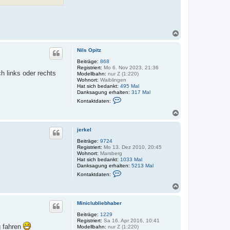
n
t
a
k
t
N
d
a
a
c
t
Nils Opitz
h
e
n
o
Beiträge:
868
v
Registriert:
Mo 6. Nov 2023, 21:36
b
o
h links oder rechts
Modellbahn:
nur Z (1:220)
e
n
Wohnort:
Waiblingen
n
s
Hat sich bedankt:
495 Mal
i
Danksagung erhalten:
317 Mal
g
K
Kontaktdaten:
g
o
i
n
N
t
a
a
c
k
jerkel
h
t
o
Beiträge:
9724
d
Registriert:
Mo 13. Dez 2010, 20:45
a
b
Wohnort:
Marsberg
t
e
Hat sich bedankt:
1033 Mal
e
n
Danksagung erhalten:
n
5213 Mal
K
v
Kontaktdaten:
o
o
n
n
N
t
N
a
a
i
c
k
l
Miniclubliebhaber
h
t
s
o
Beiträge:
1229
d
O
Registriert:
Sa 16. Apr 2016, 10:41
a
p
b
g fahren
Modellbahn:
nur Z (1:220)
t
i
e