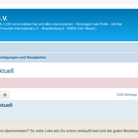
.V.
1:220 verschrieben hat und allen Interessierten - Einsteigern wie Profis - mit Rat
Z-Freunde International e.V. - Brandenburg 6 - 56856 Zell / Mosel )
ndigungen und Neuigkeiten
tuell
Suche
Erweiterte Suche
3160 Beiträge
tuell
rers übernommen? So viele Loks wie Du schon verkauft hast und die guten Beziehu