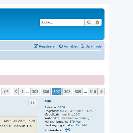
Suche
Erweiterte Suche
Registrieren
Anmelden
Dark mode
Seite
307
von
316
1
305
306
307
308
309
316
Vorherige
Nächste
…
…
siggi
Beiträge:
3356
Registriert:
Mo 20. Jun 2016, 16:50
Modellbahn:
nur Z (1:220)
Wohnort:
Lutherstadt Wittenberg
Mo 6. Jul 2026, 14:38
Hat sich bedankt:
379 Mal
Danksagung erhalten:
290 Mal
ngen zu Märklin. Da
K
Kontaktdaten:
o