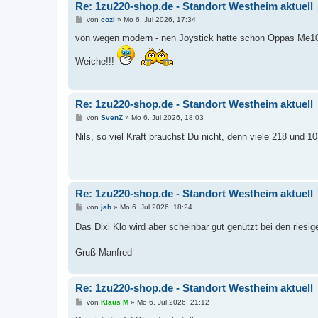
Re: 1zu220-shop.de - Standort Westheim aktuell
B
von
cozi
»
Mo 6. Jul 2026, 17:34
e
i
von wegen modern - nen Joystick hatte schon Oppas Me109
t
r
Weiche!!!
a
g
Re: 1zu220-shop.de - Standort Westheim aktuell
B
von
SvenZ
»
Mo 6. Jul 2026, 18:03
e
i
Nils, so viel Kraft brauchst Du nicht, denn viele 218 und
t
r
a
g
Re: 1zu220-shop.de - Standort Westheim aktuell
B
von
jab
»
Mo 6. Jul 2026, 18:24
e
i
Das Dixi Klo wird aber scheinbar gut genützt bei den riesi
t
r
a
Gruß Manfred
g
Re: 1zu220-shop.de - Standort Westheim aktuell
B
von
Klaus M
»
Mo 6. Jul 2026, 21:12
e