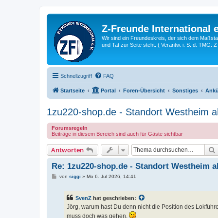
Z-Freunde International e
Wir sind ein Freundeskreis, der sich dem Maßstab 
und Tat zur Seite steht. ( Verantw. i. S. d. TMG: 
Schnellzugriff
FAQ
Startseite
Portal
Foren-Übersicht
Sonstiges
Ankü
1zu220-shop.de - Standort Westheim ak
Forumsregeln
Beiträge in diesem Bereich sind auch für Gäste sichtbar
Antworten
Re: 1zu220-shop.de - Standort Westheim ak
B
von
siggi
»
Mo 6. Jul 2026, 14:41
e
i
t
SvenZ
hat geschrieben:
r
a
Jörg, warum hast Du denn nicht die Position des Lokfüh
g
muss doch was gehen.