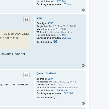
Hat sich bedankt:
270 Mal
e
t
n
Danksagung erhalten:
n
167 Mal
z
v
N
o
a
n
j
c
siggi
e
h
r
o
Beiträge:
3356
k
Registriert:
Mo 20. Jun 2016, 16:50
b
e
Modellbahn:
nur Z (1:220)
e
l
Wohnort:
Lutherstadt Wittenberg
n
Mo 6. Jul 2026, 16:32
Hat sich bedankt:
379 Mal
ks oder rechts
Danksagung erhalten:
290 Mal
K
Kontaktdaten:
o
n
t
a
 Joystick. Vor der
k
t
d
a
N
t
a
e
c
n
Quattro StaZioni
h
v
o
o
Beiträge:
1684
n
Registriert:
Mo 21. Okt 2019, 14:46
b
g, desto schwieriger
s
Modellbahn:
HO (1:87)
e
i
Wohnort:
derselbe wie der von Märklin
n
g
Hat sich bedankt:
1956 Mal
g
Danksagung erhalten:
1806 Mal
i
K
Kontaktdaten:
o
n
N
t
a
a