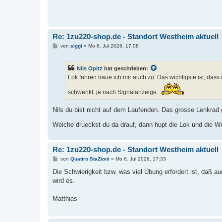
t
r
a
g
Re: 1zu220-shop.de - Standort Westheim aktuell
B
von
siggi
»
Mo 6. Jul 2026, 17:08
e
i
t
Nils Opitz
hat geschrieben:
r
a
Lok fahren traue ich mir auch zu. Das wichtigste ist, da
g
schwenkt, je nach Signalanzeige.
Nils du bist nicht auf dem Laufenden. Das grosse Lenkrad g
Weiche drueckst du da drauf, dann hupt die Lok und die We
Re: 1zu220-shop.de - Standort Westheim aktuell
B
von
Quattro StaZioni
»
Mo 6. Jul 2026, 17:33
e
i
Die Schwierigkeit bzw. was viel Übung erfordert ist, daß 
t
wird es.
r
a
g
Matthias