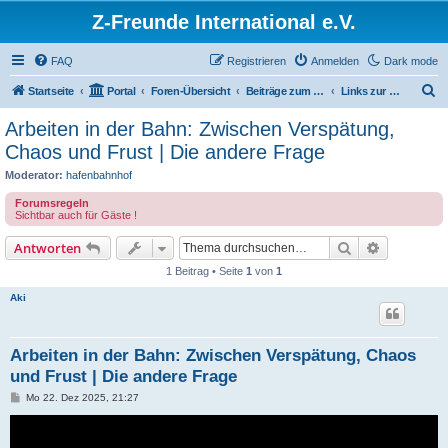
Z-Freunde International e.V.
FAQ
Registrieren
Anmelden
Dark mode
S
Startseite
Portal
Foren-Übersicht
Beiträge zum Vorbild
Links zur großen Bahn
u
Arbeiten in der Bahn: Zwischen Verspätung,
c
Chaos und Frust | Die andere Frage
h
Moderator:
hafenbahnhof
e
Forumsregeln
Sichtbar auch für Gäste !
Suche
Erweiterte
Antworten
1 Beitrag • Seite
1
von
1
Aki
Arbeiten in der Bahn: Zwischen Verspätung, Chaos
und Frust | Die andere Frage
B
Mo 22. Dez 2025, 21:27
e
i
t
r