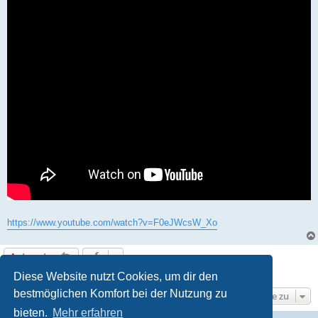
a
g
https://www.youtube.com/watch?v=F0eJWcsW_Xo
Antworten
1 Beitrag • Seite
1
von
1
Diese Website nutzt Cookies, um dir den
bestmöglichen Komfort bei der Nutzung zu
Gehe zu
bieten.
Mehr erfahren