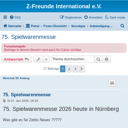
Z-Freunde International e.V.
FAQ
Registrieren
Anmelden
Dark mode
S
Startseite
Portal
Foren-Übersicht
Sonstiges
Ankündigungen und Neuigkeiten
u
75. Spielwarenmesse
c
Forumsregeln
h
Beiträge in diesem Bereich sind auch für Gäste sichtbar
e
Suche
Erweiterte
Antworten
1
2
3
Nächste
27 Beiträge
Miniclub 50 Anfang
75. Spielwarenmesse
B
Di 27. Jan 2026, 18:19
e
75. Spielwarenmesse 2026 heute in Nürnberg
i
t
r
a
Was gibt es für Zettis Neues ?????
g