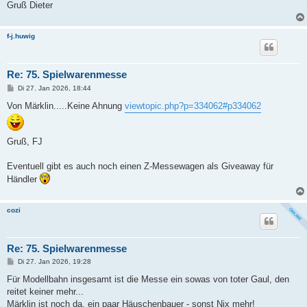
Gruß Dieter
f-j.huwig
Re: 75. Spielwarenmesse
B
Di 27. Jan 2026, 18:44
e
i
Von Märklin.....Keine Ahnung
viewtopic.php?p=334062#p334062
t
r
a
g
Gruß, FJ
Eventuell gibt es auch noch einen Z-Messewagen als Giveaway für
Händler
cozi
Re: 75. Spielwarenmesse
B
Di 27. Jan 2026, 19:28
e
i
Für Modellbahn insgesamt ist die Messe ein sowas von toter Gaul, den
t
reitet keiner mehr...
r
a
Märklin ist noch da, ein paar Häuschenbauer - sonst Nix mehr!