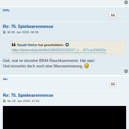
a
g
DiRo
Re: 75. Spielwarenmesse
B
Mi 28. Jan 2026, 08:38
e
i
t
Harald Hieber
hat geschrieben:
r
a
https://www.ebay.de/itm/198059313033?_s ... R7Luo5WAZw
g
Geil, mal ne einzelne BR44 Rauchkammertür. Hat was!
Und immerhin doch noch eine Messeerinnerung.
Aki
Re: 75. Spielwarenmesse
B
Do 29. Jan 2026, 21:52
e
i
t
r
a
g