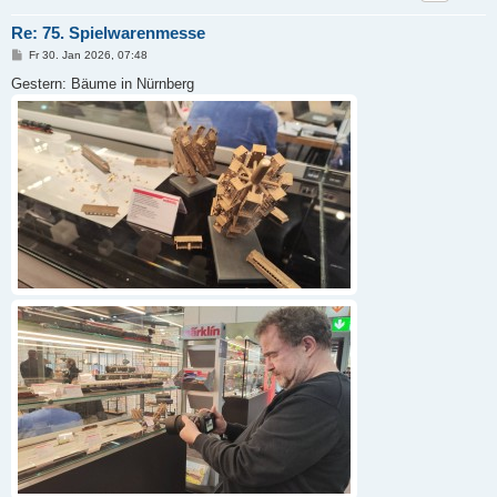
Re: 75. Spielwarenmesse
B
Fr 30. Jan 2026, 07:48
e
i
Gestern: Bäume in Nürnberg
t
r
a
g