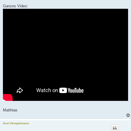
g
Ganzes Video:
Matthias
Axel Hempelmann