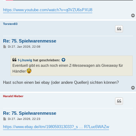
https://www.youtube.com/watch?v=q0VZU6sPXU8
Torsten83
Re: 75. Spielwarenmesse
B
Di 27. Jan 2026, 22:08
e
i
t
f-j.huwig
hat geschrieben:
r
a
Eventuell gibt es auch noch einen Z-Messewagen als Giveaway für
g
Händler
Hast schon einen bei ebay (oder andere Quellen) sichten können?
Harald Hieber
Re: 75. Spielwarenmesse
B
Di 27. Jan 2026, 22:23
e
i
https://www.ebay.de/itm/198059313033?_s ... R7Luo5WAZw
t
r