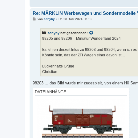
Re: MÄRKLIN Werbewagen und Sondermodelle "
B
von
schyby
»
Do 28. Mär 2024, 11:32
e
i
t
schyby
hat geschrieben:
r
a
98205 und 98206 = Miniatur Wunderland 2024
g
Es fehlen derzeit Infos zu 98203 und 98204, wenn ich es 
Könnte sein, das der ZFI Wagen einer davon ist ...
Lückenhafte Grüße
Christian
98203 ... das Bild wurde mir zugespielt, von einem H0 Sa
DATEIANHÄNGE