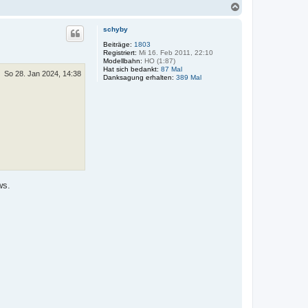
N
a
c
schyby
h
o
Beiträge:
1803
Registriert:
Mi 16. Feb 2011, 22:10
b
Modellbahn:
HO (1:87)
e
Hat sich bedankt:
87 Mal
n
So 28. Jan 2024, 14:38
Danksagung erhalten:
389 Mal
ws.