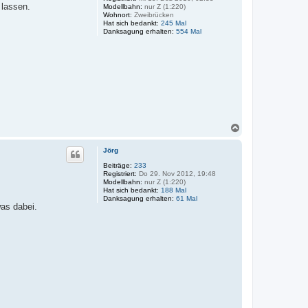
b
 lassen.
Modellbahn:
nur Z (1:220)
e
Wohnort:
Zweibrücken
n
Hat sich bedankt:
245 Mal
Danksagung erhalten:
554 Mal
N
a
c
Jörg
h
o
Beiträge:
233
Registriert:
Do 29. Nov 2012, 19:48
b
Modellbahn:
nur Z (1:220)
e
Hat sich bedankt:
188 Mal
n
Danksagung erhalten:
61 Mal
was dabei.