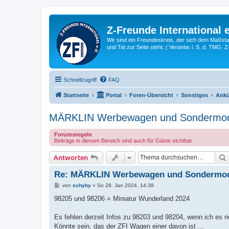
Z-Freunde International e
Wir sind ein Freundeskreis, der sich dem Maßstab 
und Tat zur Seite steht. ( Verantw. i. S. d. TMG: 
Schnellzugriff
FAQ
Startseite
Portal
Foren-Übersicht
Sonstiges
Ankü
MÄRKLIN Werbewagen und Sondermodel
Forumsregeln
Beiträge in diesem Bereich sind auch für Gäste sichtbar
Antworten
Re: MÄRKLIN Werbewagen und Sondermode
B
von
schyby
»
So 28. Jan 2024, 14:38
e
i
98205 und 98206 = Miniatur Wunderland 2024
t
r
a
Es fehlen derzeit Infos zu 98203 und 98204, wenn ich es r
g
Könnte sein, das der ZFI Wagen einer davon ist ...