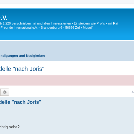
.V.
1:220 verschrieben hat und allen Interessierten - Einsteigern wie Profis - mit Rat
Z-Freunde International e.V. - Brandenburg 6 - 56856 Zell / Mosel )
ndigungen und Neuigkeiten
le "nach Joris"
Suche
Erweiterte Suche
4
lle "nach Joris"
ichtig sehe?