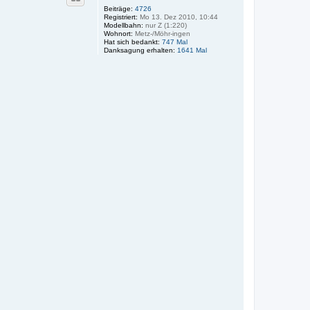
o
Beiträge:
4726
Registriert:
Mo 13. Dez 2010, 10:44
b
Modellbahn:
nur Z (1:220)
e
Wohnort:
Metz-/Möhr-ingen
n
Hat sich bedankt:
747 Mal
Danksagung erhalten:
1641 Mal