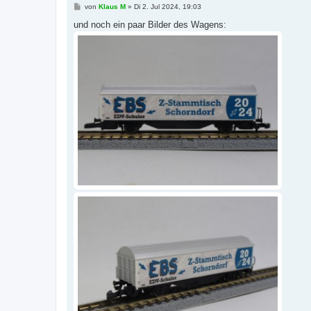
B
von
Klaus M
»
Di 2. Jul 2024, 19:03
e
i
und noch ein paar Bilder des Wagens:
t
r
a
g