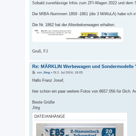
i
Sobald zuverlässige Infos zum ZFI-Wagen 2022 und dem S
t
r
a
Die MIBA-Nummern 1859 -1861 (die 3 MiWuLA) habe ich im B
g
Die Nr. 1862 hat der Altenbekenwagen erhalten.
Gruß, FJ
Re: MÄRKLIN Werbewagen und Sondermodelle "
B
von
Jörg
»
Di 2. Jul 2024, 18:05
e
i
Hallo Franz Josef,
t
r
a
hier schon ein paar weitere Fotos von 8657.056 für Dich. A
g
Beste Grüße
Jörg
DATEIANHÄNGE