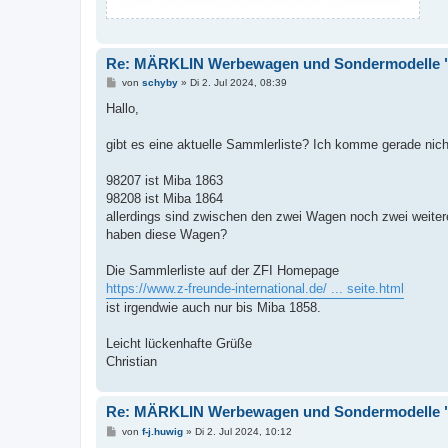
Re: MÄRKLIN Werbewagen und Sondermodelle "
B
von
schyby
»
Di 2. Jul 2024, 08:39
e
i
Hallo,
t
r
a
gibt es eine aktuelle Sammlerliste? Ich komme gerade nich
g
98207 ist Miba 1863
98208 ist Miba 1864
allerdings sind zwischen den zwei Wagen noch zwei weit
haben diese Wagen?
Die Sammlerliste auf der ZFI Homepage
https://www.z-freunde-international.de/ ... seite.html
ist irgendwie auch nur bis Miba 1858.
Leicht lückenhafte Grüße
Christian
Re: MÄRKLIN Werbewagen und Sondermodelle "
B
von
f-j.huwig
»
Di 2. Jul 2024, 10:12
e