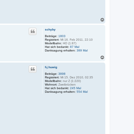
N
a
c
schyby
h
o
Beiträge:
1803
Registriert:
Mi 16. Feb 2011, 22:10
b
Modellbahn:
HO (1:87)
e
Hat sich bedankt:
87 Mal
n
Danksagung erhalten:
389 Mal
N
a
c
f-j.huwig
h
o
Beiträge:
3898
Registriert:
Mi 15. Dez 2010, 02:35
b
Modellbahn:
nur Z (1:220)
e
Wohnort:
Zweibrücken
n
Hat sich bedankt:
245 Mal
Danksagung erhalten:
554 Mal