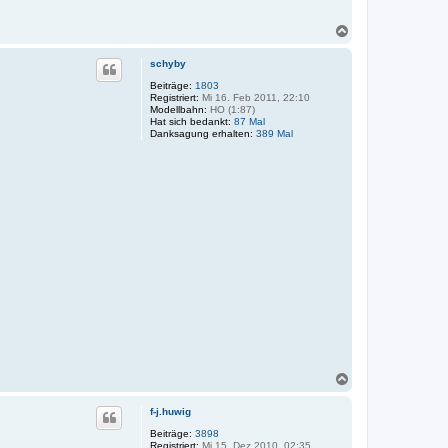
N
a
c
schyby
h
o
Beiträge:
1803
Registriert:
Mi 16. Feb 2011, 22:10
b
Modellbahn:
HO (1:87)
e
Hat sich bedankt:
87 Mal
n
Danksagung erhalten:
389 Mal
N
a
c
f-j.huwig
h
o
Beiträge:
3898
Registriert:
Mi 15. Dez 2010, 02:35