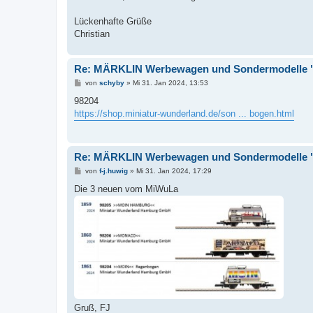
Lückenhafte Grüße
Christian
Re: MÄRKLIN Werbewagen und Sondermodelle "
B
von
schyby
»
Mi 31. Jan 2024, 13:53
e
i
98204
t
https://shop.miniatur-wunderland.de/son ... bogen.html
r
a
g
Re: MÄRKLIN Werbewagen und Sondermodelle "
B
von
f-j.huwig
»
Mi 31. Jan 2024, 17:29
e
i
Die 3 neuen vom MiWuLa
t
r
a
g
Gruß, FJ