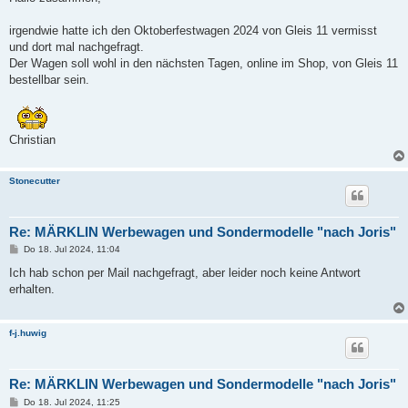
t
r
a
irgendwie hatte ich den Oktoberfestwagen 2024 von Gleis 11 vermisst
g
und dort mal nachgefragt.
Der Wagen soll wohl in den nächsten Tagen, online im Shop, von Gleis 11
bestellbar sein.
Christian
Stonecutter
Re: MÄRKLIN Werbewagen und Sondermodelle "nach Joris"
B
Do 18. Jul 2024, 11:04
e
i
Ich hab schon per Mail nachgefragt, aber leider noch keine Antwort
t
erhalten.
r
a
g
f-j.huwig
Re: MÄRKLIN Werbewagen und Sondermodelle "nach Joris"
B
Do 18. Jul 2024, 11:25