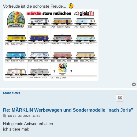
e
i
Vorfreude ist die schönste Freude....
t
r
a
g
Stonecutter
Re: MÄRKLIN Werbewagen und Sondermodelle "nach Joris"
B
Do 18. Jul 2024, 11:42
e
i
Hab gerade Antwort erhalten.
t
ich zitiere mal:
r
a