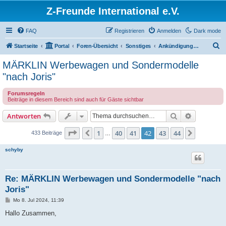
Z-Freunde International e.V.
FAQ
Registrieren
Anmelden
Dark mode
S
Startseite
Portal
Foren-Übersicht
Sonstiges
Ankündigungen und Neuigkeiten
u
MÄRKLIN Werbewagen und Sondermodelle
c
"nach Joris"
h
Forumsregeln
e
Beiträge in diesem Bereich sind auch für Gäste sichtbar
Suche
Erweiterte
Antworten
Seite
42
von
44
1
40
41
42
43
44
Vorherige
Nächste
433 Beiträge
…
schyby
Re: MÄRKLIN Werbewagen und Sondermodelle "nach
Joris"
B
Mo 8. Jul 2024, 11:39
e
i
Hallo Zusammen,
t
r