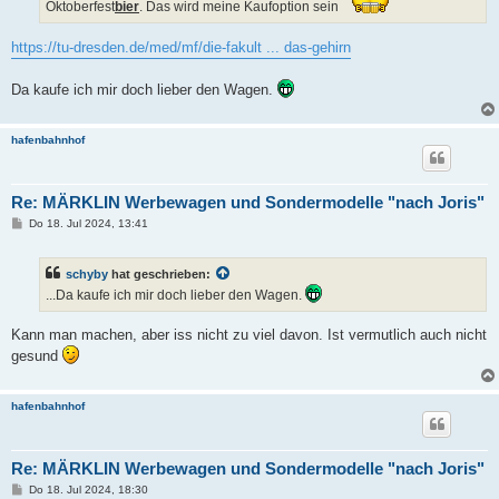
Oktoberfest
bier
. Das wird meine Kaufoption sein
https://tu-dresden.de/med/mf/die-fakult ... das-gehirn
Da kaufe ich mir doch lieber den Wagen.
hafenbahnhof
Re: MÄRKLIN Werbewagen und Sondermodelle "nach Joris"
B
Do 18. Jul 2024, 13:41
e
i
t
schyby
hat geschrieben:
r
a
...Da kaufe ich mir doch lieber den Wagen.
g
Kann man machen, aber iss nicht zu viel davon. Ist vermutlich auch nicht
gesund
hafenbahnhof
Re: MÄRKLIN Werbewagen und Sondermodelle "nach Joris"
B
Do 18. Jul 2024, 18:30