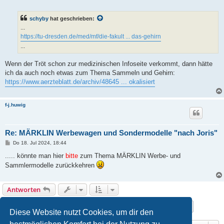
e
i
t
schyby
hat geschrieben:
r
a
...
g
https://tu-dresden.de/med/mf/die-fakult ... das-gehirn
...
Wenn der Tröt schon zur medizinischen Infoseite verkommt, dann hätte
ich da auch noch etwas zum Thema Sammeln und Gehirn:
https://www.aerzteblatt.de/archiv/48645 ... okalisiert
f-j.huwig
Re: MÄRKLIN Werbewagen und Sondermodelle "nach Joris"
B
Do 18. Jul 2024, 18:44
e
i
..... könnte man hier
bitte
zum Thema MÄRKLIN Werbe- und
t
Sammlermodelle zurückkehren
r
a
g
Antworten
Seite
42
von
44
1
40
41
42
43
44
Vorherige
Nächste
433 Beiträge
…
Diese Website nutzt Cookies, um dir den