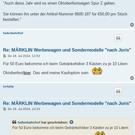
g
"Auch diese Jahr wird es einen Oktoberfestwagen Spur Z geben.
Sie können ihn unter der Artikel-Nummer 8600.187 für €50,00 pro Stück
bestellen."
hafenbahnhof
Re: MÄRKLIN Werbewagen und Sondermodelle "nach Joris"
B
Do 18. Jul 2024, 12:52
e
i
Für 50 Euro bekomme ich beim Getränkehöker 3 Kästen zu je 10 Litern
t
r
Oktoberfest
bier
. Das wird meine Kaufoption sein
a
g
schyby
Re: MÄRKLIN Werbewagen und Sondermodelle "nach Joris"
B
Do 18. Jul 2024, 13:23
e
i
t
hafenbahnhof
hat geschrieben:
r
a
Für 50 Euro bekomme ich beim Getränkehöker 3 Kästen zu je 10 Litern
g